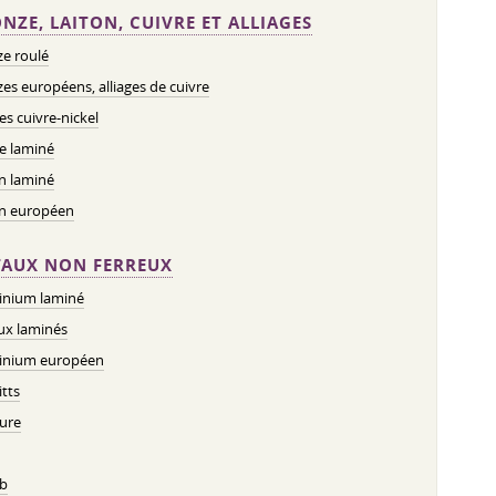
NZE, LAITON, CUIVRE ET ALLIAGES
e roulé
es européens, alliages de cuivre
ges cuivre-nickel
e laminé
n laminé
on européen
AUX NON FERREUX
inium laminé
ux laminés
inium européen
tts
ure
b