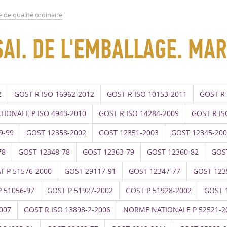
 de qualité ordinaire
SAI. DE L'EMBALLAGE. MA
2
GOST R ISO 16962-2012
GOST R ISO 10153-2011
GOST R 
IONALE P ISO 4943-2010
GOST R ISO 14284-2009
GOST R IS
9-99
GOST 12358-2002
GOST 12351-2003
GOST 12345-20
78
GOST 12348-78
GOST 12363-79
GOST 12360-82
GOS
T P 51576-2000
GOST 29117-91
GOST 12347-77
GOST 123
 51056-97
GOST P 51927-2002
GOST P 51928-2002
GOST 
007
GOST R ISO 13898-2-2006
NORME NATIONALE P 52521-2