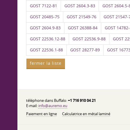
GOST 7122-81
GOST 2604.3-83
GOST 2604.5-
GOST 20485-75
GOST 21549-76
GOST 21547-
GOST 2604.9-83
GOST 26388-84
GOST 14782-
GOST 22536.12-88
GOST 22536.9-88
GOST 22
GOST 22536.1-88
GOST 28277-89
GOST 16773
fermer la liste
téléphone dans Buffalo:
+1 716 910 04 21
E-mail:
info@auremo.eu
Paiement en ligne
Calculatrice en métal laminé