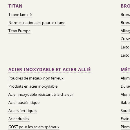
TITAN
BRO
Titane laminé
Bronz
Normes nationales pour le titane
Bronz
Titan Europe
Allia
Cuivr
Laito
Lait
ACIER INOXYDABLE ET ACIER ALLIÉ
MÉT
Poudres de métaux non ferreux
Alum
Produits en acier inoxydable
Dura
Acier inoxydable résistant à la chaleur
Alum
Acier austénitique
Babbi
Aciers ferritiques
Soud
Acier duplex
Etain
GOST pour les aciers spéciaux
Plom