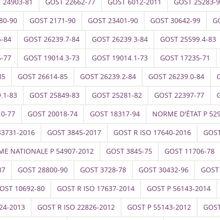
 24903-81
GOST 22662-77
GOST 6012-2011
GOST 25283-
80-90
GOST 2171-90
GOST 23401-90
GOST 30642-99
G
5-84
GOST 26239.7-84
GOST 26239.3-84
GOST 25599.4-83
5-77
GOST 19014.3-73
GOST 19014.1-73
GOST 17235-71
85
GOST 26614-85
GOST 26239.2-84
GOST 26239.0-84
.1-83
GOST 25849-83
GOST 25281-82
GOST 22397-77
.0-77
GOST 20018-74
GOST 18317-94
NORME D'ÉTAT P 52
33731-2016
GOST 3845-2017
GOST R ISO 17640-2016
GOST
E NATIONALE P 54907-2012
GOST 3845-75
GOST 11706-78
87
GOST 28800-90
GOST 3728-78
GOST 30432-96
GOST
OST 10692-80
GOST R ISO 17637-2014
GOST P 56143-2014
24-2013
GOST R ISO 22826-2012
GOST P 55143-2012
GOST