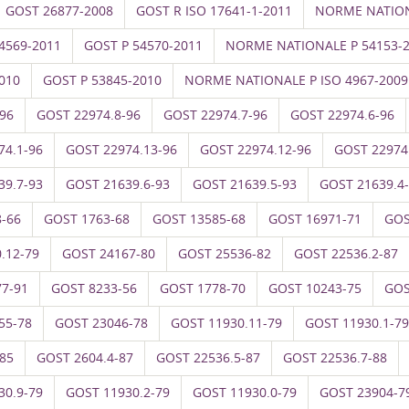
GOST 26877-2008
GOST R ISO 17641-1-2011
NORME NATION
4569-2011
GOST P 54570-2011
NORME NATIONALE P 54153-
010
GOST P 53845-2010
NORME NATIONALE P ISO 4967-2009
96
GOST 22974.8-96
GOST 22974.7-96
GOST 22974.6-96
74.1-96
GOST 22974.13-96
GOST 22974.12-96
GOST 22974
39.7-93
GOST 21639.6-93
GOST 21639.5-93
GOST 21639.4
-66
GOST 1763-68
GOST 13585-68
GOST 16971-71
GOS
.12-79
GOST 24167-80
GOST 25536-82
GOST 22536.2-87
7-91
GOST 8233-56
GOST 1778-70
GOST 10243-75
GOS
55-78
GOST 23046-78
GOST 11930.11-79
GOST 11930.1-79
85
GOST 2604.4-87
GOST 22536.5-87
GOST 22536.7-88
30.9-79
GOST 11930.2-79
GOST 11930.0-79
GOST 23904-7