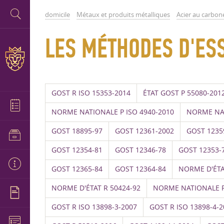
domicile
Métaux et produits métalliques
Acier au carbone
LES MÉTHODES D'ES
GOST R ISO 15353-2014
ÉTAT GOST P 55080-201
NORME NATIONALE P ISO 4940-2010
NORME NAT
GOST 18895-97
GOST 12361-2002
GOST 1235
GOST 12354-81
GOST 12346-78
GOST 12353-
GOST 12365-84
GOST 12364-84
NORME D'ÉTA
NORME D'ÉTAT R 50424-92
NORME NATIONALE P
GOST R ISO 13898-3-2007
GOST R ISO 13898-4-2