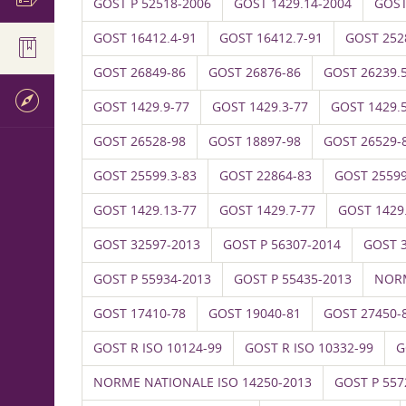
GOST P 52518-2006
GOST 1429.14-2004
GOST
GOST 16412.4-91
GOST 16412.7-91
GOST 252
GOST 26849-86
GOST 26876-86
GOST 26239.
GOST 1429.9-77
GOST 1429.3-77
GOST 1429.
GOST 26528-98
GOST 18897-98
GOST 26529-
GOST 25599.3-83
GOST 22864-83
GOST 25599
GOST 1429.13-77
GOST 1429.7-77
GOST 1429
GOST 32597-2013
GOST P 56307-2014
GOST 
GOST P 55934-2013
GOST P 55435-2013
NORM
GOST 17410-78
GOST 19040-81
GOST 27450-
GOST R ISO 10124-99
GOST R ISO 10332-99
G
NORME NATIONALE ISO 14250-2013
GOST P 557