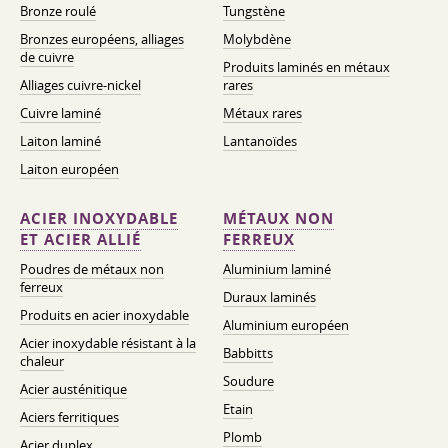
Bronze roulé
Tungstène
Bronzes européens, alliages
Molybdène
de cuivre
Produits laminés en métaux
Alliages cuivre-nickel
rares
Cuivre laminé
Métaux rares
Laiton laminé
Lantanoïdes
Laiton européen
ACIER INOXYDABLE
MÉTAUX NON
ET ACIER ALLIÉ
FERREUX
Poudres de métaux non
Aluminium laminé
ferreux
Duraux laminés
Produits en acier inoxydable
Aluminium européen
Acier inoxydable résistant à la
Babbitts
chaleur
Soudure
Acier austénitique
Etain
Aciers ferritiques
Plomb
Acier duplex