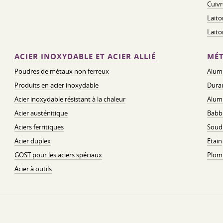
Cuivr
Laito
Lait
ACIER INOXYDABLE ET ACIER ALLIÉ
MÉT
Poudres de métaux non ferreux
Alum
Produits en acier inoxydable
Dura
Acier inoxydable résistant à la chaleur
Alum
Acier austénitique
Babbi
Aciers ferritiques
Soud
Acier duplex
Etain
GOST pour les aciers spéciaux
Plom
Acier à outils