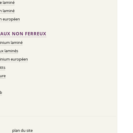
e laminé
n laminé
on européen
AUX NON FERREUX
inium laminé
ux laminés
inium européen
tts
ure
b
plan du site