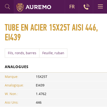
FR
TUBE EN ACIER 15X25T AISI 446,
EI439
Fils, ronds, barres
Feuille, ruban
ANALOGUES
Marque:
15X25T
Analogique:
EI439
W. Non.:
1.4762
Aisi Uns:
446