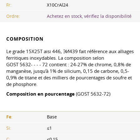
Fr:
X10CrAl24
Ordre:
Achetez en stock, vérifiez la disponibilité
COMPOSITION
Le grade 15X25T aisi 446, ЭИ439 fait référence aux alliages
ferritiques inoxydables. La composition selon
GOST 5632- -
- - 72 contient : 24-27% de chrome, 0,8% de
manganèse, jusqu'à 1% de silicium, 0,15 de carbone, 0,5-
0,9% de titane et des milliers de pourcentages de soufre et
de phosphore.
Composition en pourcentage
(GOST 5632-72)
Fe
:
Base
Si:
≤1
C:
≤0,15