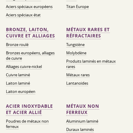
Aciers spéciaux européens
Titan Europe
Aciers spéciaux état
BRONZE, LAITON,
MÉTAUX RARES ET
CUIVRE ET ALLIAGES
RÉFRACTAIRES
Bronze roulé
Tungstène
Bronzes européens, alliages
Molybdène
de cuivre
Produits laminés en métaux
Alliages cuivre-nickel
rares
Cuivre laminé
Métaux rares
Laiton laminé
Lantanoïdes
Laiton européen
ACIER INOXYDABLE
MÉTAUX NON
ET ACIER ALLIÉ
FERREUX
Poudres de métaux non
Aluminium laminé
ferreux
Duraux laminés