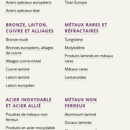
Aciers spéciaux européens
Titan Europe
Aciers spéciaux état
BRONZE, LAITON,
MÉTAUX RARES ET
CUIVRE ET ALLIAGES
RÉFRACTAIRES
Bronze roulé
Tungstène
Bronzes européens, alliages
Molybdène
de cuivre
Produits laminés en métaux
Alliages cuivre-nickel
rares
Cuivre laminé
Métaux rares
Laiton laminé
Lantanoïdes
Laiton européen
ACIER INOXYDABLE
MÉTAUX NON
ET ACIER ALLIÉ
FERREUX
Poudres de métaux non
Aluminium laminé
ferreux
Duraux laminés
Produits en acier inoxydable