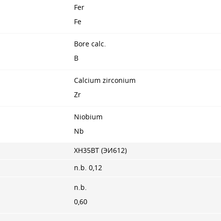
Fer
Fe
Bore calc.
B
Calcium zirconium
Zr
Niobium
Nb
ХН35ВТ (ЭИ612)
n.b. 0,12
n.b.
0,60