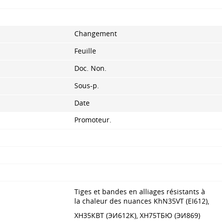
Changement
Feuille
Doc. Non.
Sous-p.
Date
Promoteur.
Tiges et bandes en alliages résistants à
la chaleur des nuances KhN35VT (EI612),
ХН35КВТ (ЭИ612К), ХН75ТБЮ (ЭИ869)