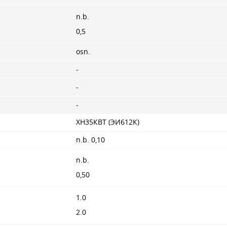
n.b.
0,5
osn.
-
-
-
ХН35КВТ (ЭИ612К)
n.b. 0,10
n.b.
0,50
1.0
2.0