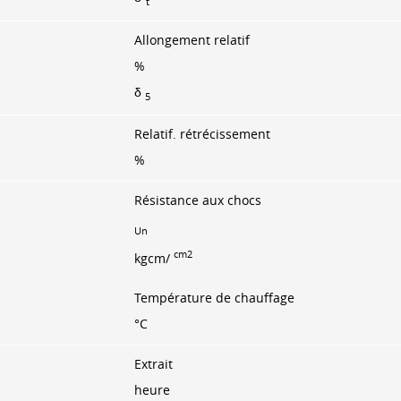
t
Allongement relatif
%
δ
5
Relatif. rétrécissement
%
Résistance aux chocs
Un
cm2
kgcm/
Température de chauffage
°C
Extrait
heure