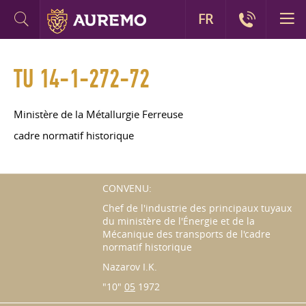
FR
TU 14-1-272-72
Ministère de la Métallurgie Ferreuse
cadre normatif historique
CONVENU:
Chef de l'industrie des principaux tuyaux
du ministère de l'Énergie et de la
Mécanique des transports de l'cadre
normatif historique
Nazarov I.K.
"10"
05
1972