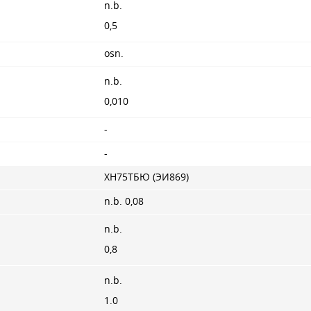
n.b.
0,5
osn.
n.b.
0,010
-
-
ХН75ТБЮ (ЭИ869)
n.b. 0,08
n.b.
0,8
n.b.
1.0