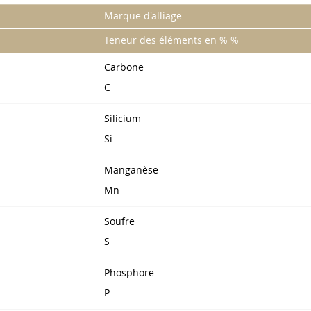
Marque d'alliage
Teneur des éléments en % %
Carbone
C
Silicium
Si
Manganèse
Mn
Soufre
S
Phosphore
P