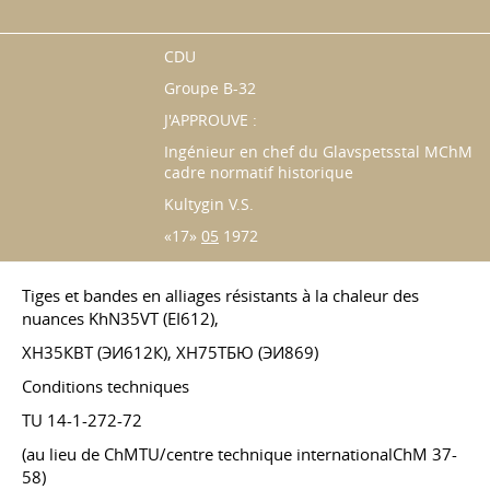
CDU
Groupe B-32
J'APPROUVE :
Ingénieur en chef du Glavspetsstal MChM
cadre normatif historique
Kultygin V.S.
«17»
05
1972
Tiges et bandes en alliages résistants à la chaleur des
nuances KhN35VT (EI612),
ХН35КВТ (ЭИ612К), ХН75ТБЮ (ЭИ869)
Conditions techniques
TU 14-1-272-72
(au lieu de ChMTU/centre technique internationalChM 37-
58)