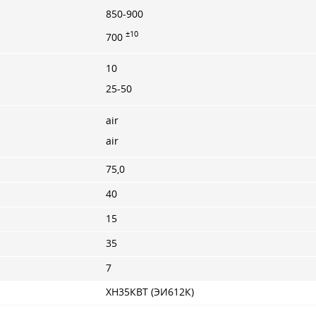
850-900
±10
700
10
25-50
air
air
75,0
40
15
35
7
ХН35КВТ (ЭИ612К)