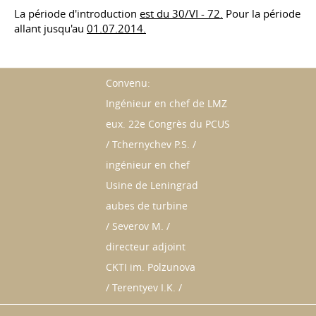
La période d'introduction
est du 30/VI - 72.
Pour la période
allant jusqu'au
01.07.2014.
Convenu:
Ingénieur en chef de LMZ
eux. 22e Congrès du PCUS
/ Tchernychev P.S. /
ingénieur en chef
Usine de Leningrad
aubes de turbine
/ Severov M. /
directeur adjoint
CKTI im. Polzunova
/ Terentyev I.K. /