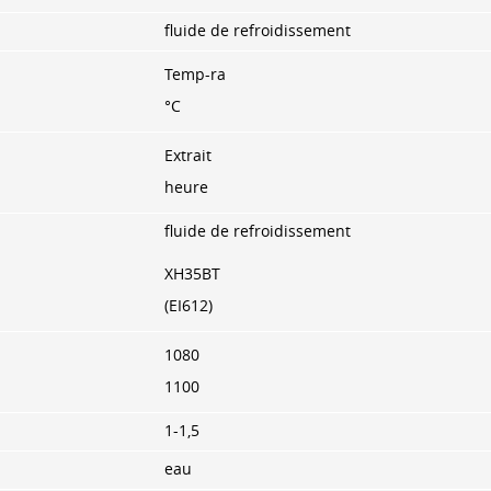
fluide de refroidissement
Temp-ra
°C
Extrait
heure
fluide de refroidissement
ХН35ВТ
(EI612)
1080
1100
1-1,5
eau