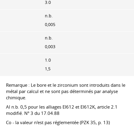
3.0
n.b.
0,005
n.b.
0,003
1.0
1,5
Remarque : Le bore et le zirconium sont introduits dans le
métal par calcul et ne sont pas déterminés par analyse
chimique.
Al n.b. 0,5 pour les alliages EI612 et EI612K, article 2.1
modifié. N° 3 du 17.04.88
Co - la valeur n'est pas réglementée (PZK 35, p. 13)