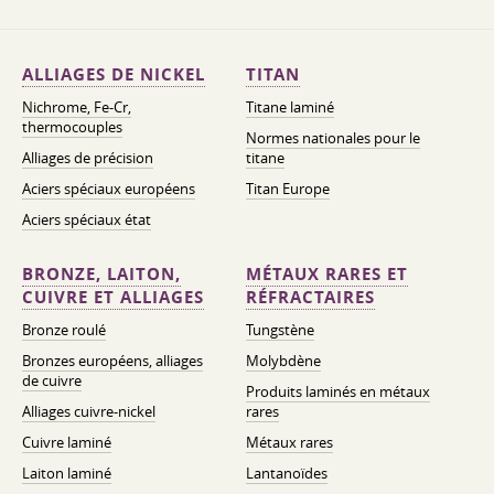
ALLIAGES DE NICKEL
TITAN
Nichrome, Fe-Cr,
Titane laminé
thermocouples
Normes nationales pour le
Alliages de précision
titane
Aciers spéciaux européens
Titan Europe
Aciers spéciaux état
BRONZE, LAITON,
MÉTAUX RARES ET
CUIVRE ET ALLIAGES
RÉFRACTAIRES
Bronze roulé
Tungstène
Bronzes européens, alliages
Molybdène
de cuivre
Produits laminés en métaux
Alliages cuivre-nickel
rares
Cuivre laminé
Métaux rares
Laiton laminé
Lantanoïdes