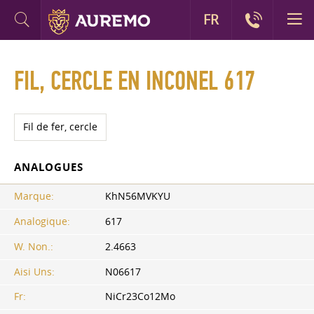
FR
FIL, CERCLE EN INCONEL 617
Fil de fer, cercle
ANALOGUES
Marque:
KhN56MVKYU
Analogique:
617
W. Non.:
2.4663
Aisi Uns:
N06617
Fr:
NiCr23Co12Mo