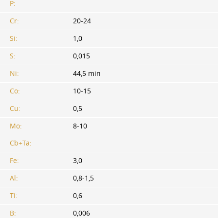
P:
Cr:
20-24
Si:
1,0
S:
0,015
Ni:
44,5 min
Co:
10-15
Cu:
0,5
Mo:
8-10
Cb+Ta:
Fe:
3,0
Al:
0,8-1,5
Ti:
0,6
В:
0,006