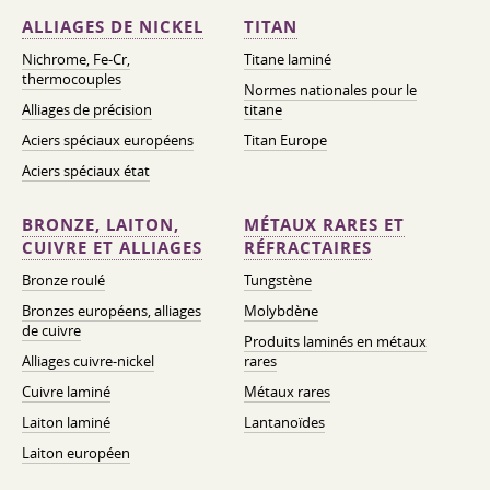
ALLIAGES DE NICKEL
TITAN
Nichrome, Fe-Cr,
Titane laminé
thermocouples
Normes nationales pour le
Alliages de précision
titane
Aciers spéciaux européens
Titan Europe
Aciers spéciaux état
BRONZE, LAITON,
MÉTAUX RARES ET
CUIVRE ET ALLIAGES
RÉFRACTAIRES
Bronze roulé
Tungstène
Bronzes européens, alliages
Molybdène
de cuivre
Produits laminés en métaux
Alliages cuivre-nickel
rares
Cuivre laminé
Métaux rares
Laiton laminé
Lantanoïdes
Laiton européen