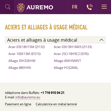
FR
ACIERS ET ALLIAGES À USAGE MÉDICAL
Aciers et alliages à usage médical
Acier 03X18H15M (ZI132)
Acier 03X18H16M3 (ZI133)
Acier 100X13M (EI515)
Acier 25Cr18H9C2 (EI95)
Alliage 35H32KHM
Alliage 45KHNMVT
Alliage 48KHVN
Alliage HC62M6L
téléphone dans Buffalo:
+1 716 910 04 21
E-mail:
info@auremo.eu
Paiement en ligne
Calculatrice en métal laminé