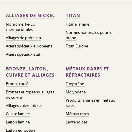
ALLIAGES DE NICKEL
TITAN
Nichrome, Fe-Cr,
Titane laminé
thermocouples
Normes nationales pour le
Alliages de précision
titane
Aciers spéciaux européens
Titan Europe
Aciers spéciaux état
BRONZE, LAITON,
MÉTAUX RARES ET
CUIVRE ET ALLIAGES
RÉFRACTAIRES
Bronze roulé
Tungstène
Bronzes européens, alliages
Molybdène
de cuivre
Produits laminés en métaux
Alliages cuivre-nickel
rares
Cuivre laminé
Métaux rares
Laiton laminé
Lantanoïdes
Laiton européen