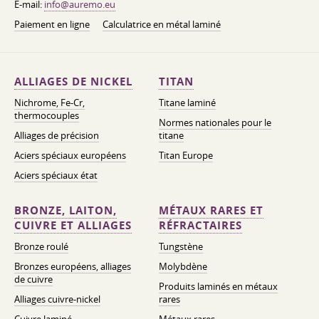
E-mail:
info@auremo.eu
Paiement en ligne
Calculatrice en métal laminé
ALLIAGES DE NICKEL
TITAN
Nichrome, Fe-Cr,
Titane laminé
thermocouples
Normes nationales pour le
Alliages de précision
titane
Aciers spéciaux européens
Titan Europe
Aciers spéciaux état
BRONZE, LAITON,
MÉTAUX RARES ET
CUIVRE ET ALLIAGES
RÉFRACTAIRES
Bronze roulé
Tungstène
Bronzes européens, alliages
Molybdène
de cuivre
Produits laminés en métaux
Alliages cuivre-nickel
rares