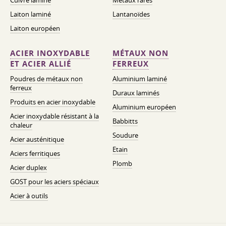
Cuivre laminé
Métaux rares
Laiton laminé
Lantanoïdes
Laiton européen
ACIER INOXYDABLE
MÉTAUX NON
ET ACIER ALLIÉ
FERREUX
Poudres de métaux non
Aluminium laminé
ferreux
Duraux laminés
Produits en acier inoxydable
Aluminium européen
Acier inoxydable résistant à la
Babbitts
chaleur
Soudure
Acier austénitique
Etain
Aciers ferritiques
Plomb
Acier duplex
GOST pour les aciers spéciaux
Acier à outils