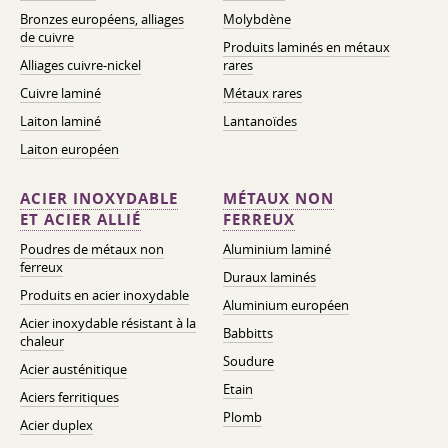
Bronzes européens, alliages
Molybdène
de cuivre
Produits laminés en métaux
Alliages cuivre-nickel
rares
Cuivre laminé
Métaux rares
Laiton laminé
Lantanoïdes
Laiton européen
ACIER INOXYDABLE
MÉTAUX NON
ET ACIER ALLIÉ
FERREUX
Poudres de métaux non
Aluminium laminé
ferreux
Duraux laminés
Produits en acier inoxydable
Aluminium européen
Acier inoxydable résistant à la
Babbitts
chaleur
Soudure
Acier austénitique
Etain
Aciers ferritiques
Plomb
Acier duplex