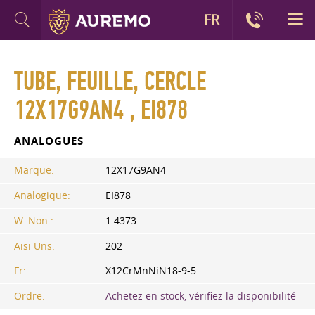
FR
TUBE, FEUILLE, CERCLE
12X17G9AN4 , EI878
ANALOGUES
Marque:
12X17G9AN4
Analogique:
EI878
W. Non.:
1.4373
Aisi Uns:
202
Fr:
X12CrMnNiN18-9-5
Ordre:
Achetez en stock, vérifiez la disponibilité