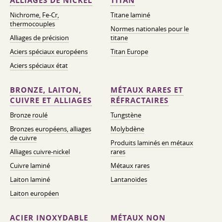
ALLIAGES DE NICKEL
TITAN
Nichrome, Fe-Cr,
Titane laminé
thermocouples
Normes nationales pour le
Alliages de précision
titane
Aciers spéciaux européens
Titan Europe
Aciers spéciaux état
BRONZE, LAITON,
MÉTAUX RARES ET
CUIVRE ET ALLIAGES
RÉFRACTAIRES
Bronze roulé
Tungstène
Bronzes européens, alliages
Molybdène
de cuivre
Produits laminés en métaux
Alliages cuivre-nickel
rares
Cuivre laminé
Métaux rares
Laiton laminé
Lantanoïdes
Laiton européen
ACIER INOXYDABLE
MÉTAUX NON