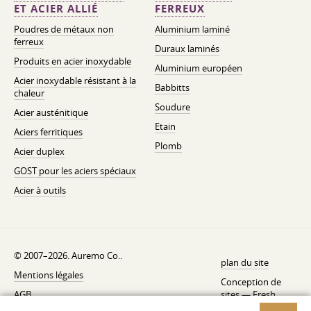
ET ACIER ALLIÉ
FERREUX
Poudres de métaux non
Aluminium laminé
ferreux
Duraux laminés
Produits en acier inoxydable
Aluminium européen
Acier inoxydable résistant à la
Babbitts
chaleur
Soudure
Acier austénitique
Etain
Aciers ferritiques
Plomb
Acier duplex
GOST pour les aciers spéciaux
Acier à outils
© 2007–2026. Auremo Co..
plan du site
Mentions légales
Conception de
AGB
sites —
Fresh