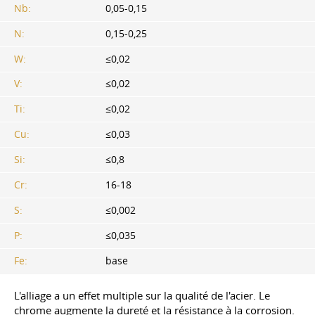
Nb:
0,05-0,15
N:
0,15-0,25
W:
≤0,02
V:
≤0,02
Ti:
≤0,02
Cu:
≤0,03
Si:
≤0,8
Cr:
16-18
S:
≤0,002
P:
≤0,035
Fe:
base
L'alliage a un effet multiple sur la qualité de l'acier. Le
chrome augmente la dureté et la résistance à la corrosion.