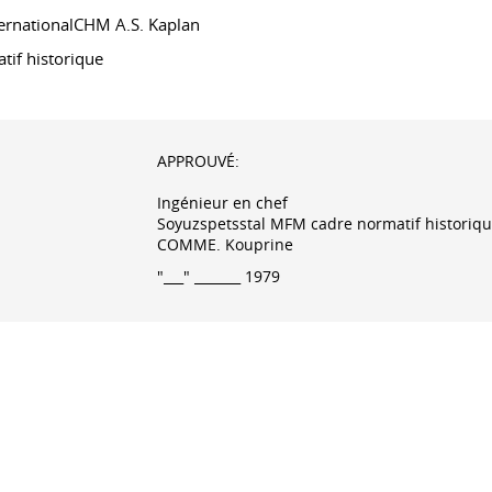
ternationalCHM A.S. Kaplan
tif historique
APPROUVÉ:
Ingénieur en chef
Soyuzspetsstal MFM cadre normatif historiq
COMME. Kouprine
"___" _______ 1979