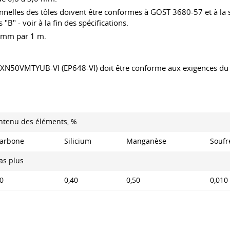
nnelles des tôles doivent être conformes à
GOST 3680-57
et à la 
B" - voir à la fin des spécifications.
20 mm par 1 m.
e XN50VMTYUB-VI (EP648-VI) doit être conforme aux exigences du 
ntenu des éléments, %
arbone
Silicium
Manganèse
Soufr
as plus
10
0,40
0,50
0,010