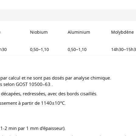
e
Niobium
Aluminium
Molybdène
h30
0,50−1,10
0,50−1,10
14h30−15h3
l par calcul et ne sont pas dosés par analyse chimique.
és selon
GOST 10500–63
.
 décapées, redressées, avec des bords cisaillés.
ssement à partir de 1140±10°С.
n 1-2 min par 1 mm d'épaisseur).