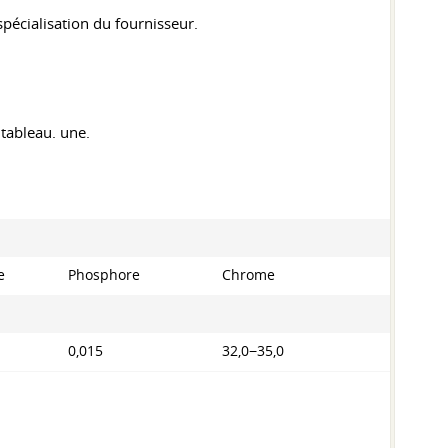
spécialisation du fournisseur.
tableau. une.
e
Phosphore
Chrome
0,015
32,0−35,0