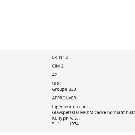
Ex. N° 2
CIM 2
42
UDC
Groupe B33
APPROUVER:
Ingénieur en chef
Glavspetsstal MChM cadre normatif hist
Kultygin V. S.
.
"__" ____ 1974