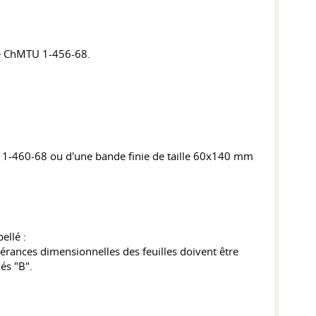
que ChMTU 1-456-68.
MTU 1-460-68 ou d'une bande finie de taille 60x140 mm
ellé :
lérances dimensionnelles des feuilles doivent être
és "B".