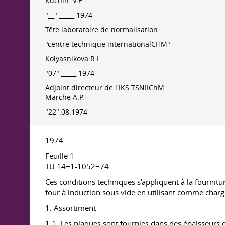
Kuchin. V.E.
"__" _____ 1974
Tête laboratoire de normalisation
"centre technique internationalCHM"
Kolyasnikova R.I.
"07" _____ 1974
Adjoint directeur de l'IKS TSNIIChM
Marche A.P.
"22".08.1974
1974
Feuille 1
TU 14−1-1052−74
Ces conditions techniques s'appliquent à la fournitu
four à induction sous vide en utilisant comme charg
1. Assortiment
1.1. Les plaques sont fournies dans des épaisseurs 