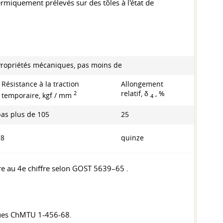
hermiquement prélevés sur des tôles à l'état de
Propriétés mécaniques, pas moins de
Résistance à la traction
Allongement
2
relatif, δ
, %
temporaire, kgf / mm
4
pas plus de 105
25
78
quinze
ure au 4e chiffre selon
GOST 5639–65
.
iques ChMTU 1-456-68.