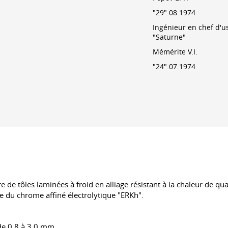
"29".08.1974
Ingénieur en chef d'u
"Saturne"
Mémérite V.I.
"24".07.1974
re de tôles laminées à froid en alliage résistant à la chaleur de
e du chrome affiné électrolytique "ERKh".
de 0,8 à 3,0 mm.