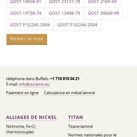
GOST 19658-81
GOST 23137-78
GOST 2169-69
GOST 19738-74
GOST 13498-79
GOST 30649-99
GOST P 52245-2004
GOST P 52244-2004
fermer la liste
téléphone dans Buffalo:
+1 716 910 04 21
E-mail:
info@auremo.eu
Paiement en ligne
Calculatrice en métal laminé
ALLIAGES DE NICKEL
TITAN
Nichrome, Fe-Cr,
Titane laminé
thermocouples
Normes nationales pour le