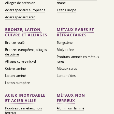
Alliages de précision
titane
Aciers spéciaux européens
Titan Europe
Aciers spéciaux état
BRONZE, LAITON,
MÉTAUX RARES ET
CUIVRE ET ALLIAGES
RÉFRACTAIRES
Bronze roulé
Tungstène
Bronzes européens, alliages
Molybdène
de cuivre
Produits laminés en métaux
Alliages cuivre-nickel
rares
Cuivre laminé
Métaux rares
Laiton laminé
Lantanoïdes
Laiton européen
ACIER INOXYDABLE
MÉTAUX NON
ET ACIER ALLIÉ
FERREUX
Poudres de métaux non
Aluminium laminé
ferreux