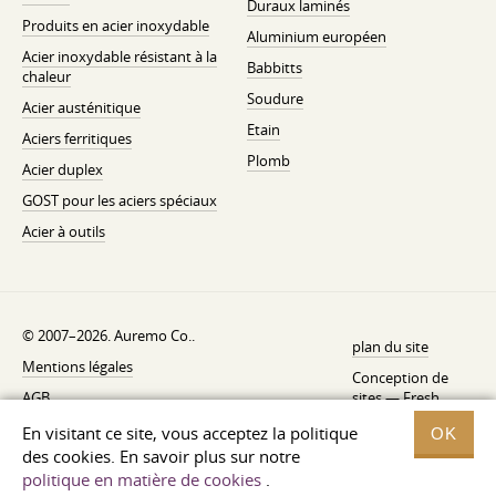
Duraux laminés
Produits en acier inoxydable
Aluminium européen
Acier inoxydable résistant à la
Babbitts
chaleur
Soudure
Acier austénitique
Etain
Aciers ferritiques
Plomb
Acier duplex
GOST pour les aciers spéciaux
Acier à outils
© 2007–2026. Auremo Co..
plan du site
Mentions légales
Conception de
AGB
sites —
Fresh
Politique de rétractation
En visitant ce site, vous acceptez la politique
OK
des cookies. En savoir plus sur notre
Politique de confidentialité
politique en matière de cookies
.