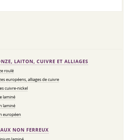
NZE, LAITON, CUIVRE ET ALLIAGES
e roulé
es européens, alliages de cuivre
ges cuivre-nickel
e laminé
n laminé
on européen
AUX NON FERREUX
inium laminé