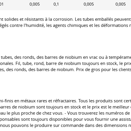
01
0,005
0,1
0,005
0,005
t solides et résistants à la corrosion. Les tubes emballés peuven
otégés contre l'humidité, les agents chimiques et les déformations
 tubes, des ronds, des barres de niobium en vrac ou à tempéramen
ales. Fil, tube, rond, barre de niobium toujours en stock, le pri
, des ronds, des barres de niobium. Prix de gros pour les clients
nis en métaux rares et réfractaires. Tous les produits sont certifi
 barres de niobium sont toujours en stock et le prix est le meille
eau le plus proche de chez vous. - Vous trouverez les numéros de 
onsables sont toujours disponibles pour vous fournir une assista
se, nous pouvons le produire sur commande dans des dimensions 