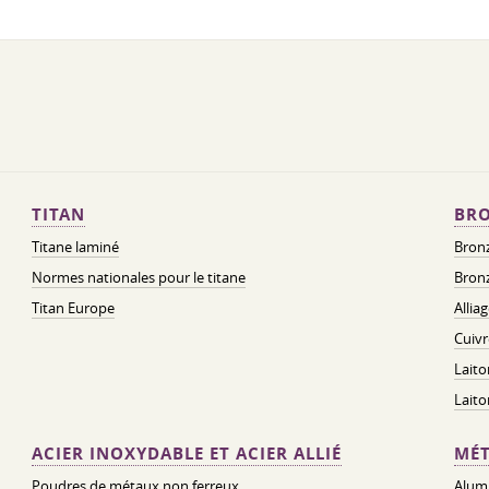
TITAN
BRO
Titane laminé
Bronz
Normes nationales pour le titane
Bronz
Titan Europe
Allia
Cuivr
Laito
Lait
ACIER INOXYDABLE ET ACIER ALLIÉ
MÉT
Poudres de métaux non ferreux
Alum