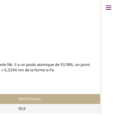
bole Nb. Il a un poids atomique de 93,986, un point
a = 0,3294 nm de la forme α-Fe.
Identification
92,9