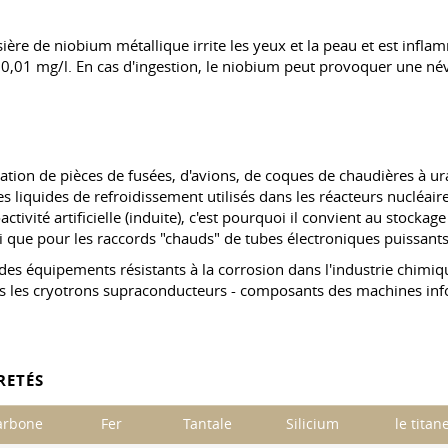
ère de niobium métallique irrite les yeux et la peau et est infla
0,01 mg/l. En cas d'ingestion, le niobium peut provoquer une név
rication de pièces de fusées, d'avions, de coques de chaudières à 
 liquides de refroidissement utilisés dans les réacteurs nucléaire
ivité artificielle (induite), c'est pourquoi il convient au stockage
i que pour les raccords "chauds" de tubes électroniques puissants 
 des équipements résistants à la corrosion dans l'industrie chimiq
s les cryotrons supraconducteurs - composants des machines infor
RETÉS
arbone
Fer
Tantale
Silicium
le titan