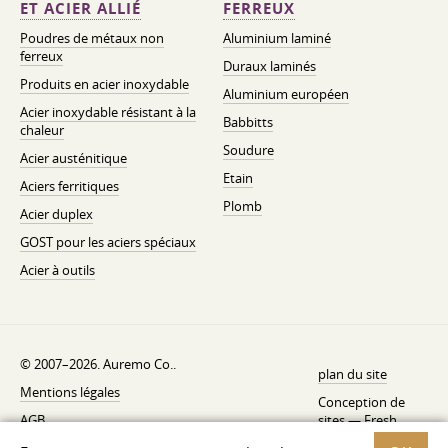
ET ACIER ALLIÉ
FERREUX
Poudres de métaux non
Aluminium laminé
ferreux
Duraux laminés
Produits en acier inoxydable
Aluminium européen
Acier inoxydable résistant à la
Babbitts
chaleur
Soudure
Acier austénitique
Etain
Aciers ferritiques
Plomb
Acier duplex
GOST pour les aciers spéciaux
Acier à outils
© 2007–2026. Auremo Co..
plan du site
Mentions légales
Conception de
AGB
sites —
Fresh