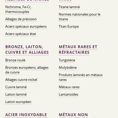
Nichrome, Fe-Cr,
Titane laminé
thermocouples
Normes nationales pour le
Alliages de précision
titane
Aciers spéciaux européens
Titan Europe
Aciers spéciaux état
BRONZE, LAITON,
MÉTAUX RARES ET
CUIVRE ET ALLIAGES
RÉFRACTAIRES
Bronze roulé
Tungstène
Bronzes européens, alliages
Molybdène
de cuivre
Produits laminés en métaux
Alliages cuivre-nickel
rares
Cuivre laminé
Métaux rares
Laiton laminé
Lantanoïdes
Laiton européen
ACIER INOXYDABLE
MÉTAUX NON