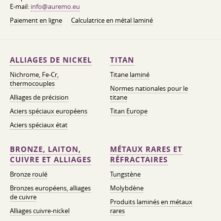
E-mail:
info@auremo.eu
Paiement en ligne
Calculatrice en métal laminé
ALLIAGES DE NICKEL
TITAN
Nichrome, Fe-Cr,
Titane laminé
thermocouples
Normes nationales pour le
Alliages de précision
titane
Aciers spéciaux européens
Titan Europe
Aciers spéciaux état
BRONZE, LAITON,
MÉTAUX RARES ET
CUIVRE ET ALLIAGES
RÉFRACTAIRES
Bronze roulé
Tungstène
Bronzes européens, alliages
Molybdène
de cuivre
Produits laminés en métaux
Alliages cuivre-nickel
rares