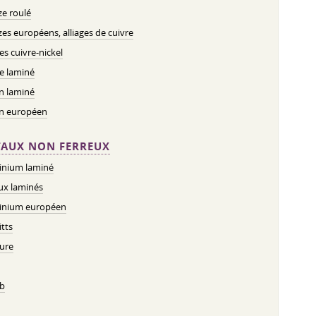
e roulé
es européens, alliages de cuivre
ges cuivre-nickel
e laminé
n laminé
on européen
AUX NON FERREUX
inium laminé
ux laminés
inium européen
tts
ure
b