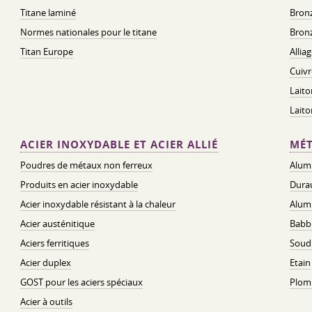
Titane laminé
Bronz
Normes nationales pour le titane
Bronz
Titan Europe
Allia
Cuivr
Laito
Lait
ACIER INOXYDABLE ET ACIER ALLIÉ
MÉT
Poudres de métaux non ferreux
Alum
Produits en acier inoxydable
Dura
Acier inoxydable résistant à la chaleur
Alum
Acier austénitique
Babbi
Aciers ferritiques
Soud
Acier duplex
Etain
GOST pour les aciers spéciaux
Plom
Acier à outils