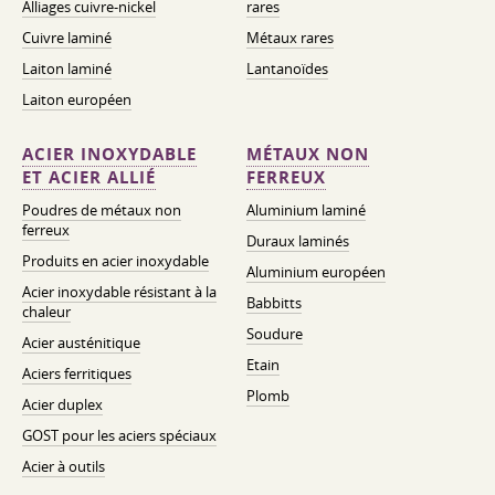
Alliages cuivre-nickel
rares
Cuivre laminé
Métaux rares
Laiton laminé
Lantanoïdes
Laiton européen
ACIER INOXYDABLE
MÉTAUX NON
ET ACIER ALLIÉ
FERREUX
Poudres de métaux non
Aluminium laminé
ferreux
Duraux laminés
Produits en acier inoxydable
Aluminium européen
Acier inoxydable résistant à la
Babbitts
chaleur
Soudure
Acier austénitique
Etain
Aciers ferritiques
Plomb
Acier duplex
GOST pour les aciers spéciaux
Acier à outils