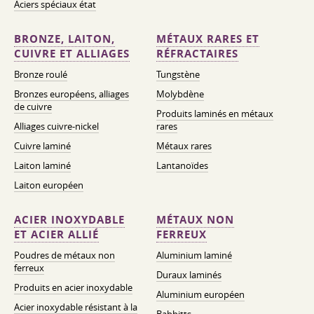
Aciers spéciaux état
BRONZE, LAITON,
MÉTAUX RARES ET
CUIVRE ET ALLIAGES
RÉFRACTAIRES
Bronze roulé
Tungstène
Bronzes européens, alliages
Molybdène
de cuivre
Produits laminés en métaux
Alliages cuivre-nickel
rares
Cuivre laminé
Métaux rares
Laiton laminé
Lantanoïdes
Laiton européen
ACIER INOXYDABLE
MÉTAUX NON
ET ACIER ALLIÉ
FERREUX
Poudres de métaux non
Aluminium laminé
ferreux
Duraux laminés
Produits en acier inoxydable
Aluminium européen
Acier inoxydable résistant à la