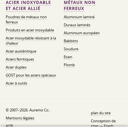
ACIER INOXYDABLE
MÉTAUX NON
ET ACIER ALLIÉ
FERREUX
Poudres de métaux non
Aluminium laminé
ferreux
Duraux laminés
Produits en acier inoxydable
Aluminium européen
Acier inoxydable résistant à la
Babbitts
chaleur
Soudure
Acier austénitique
Etain
Aciers ferritiques
Plomb
Acier duplex
GOST pour les aciers spéciaux
Acier à outils
© 2007–2026. Auremo Co..
plan du site
Mentions légales
Conception de
AGB
sites —
Fresh