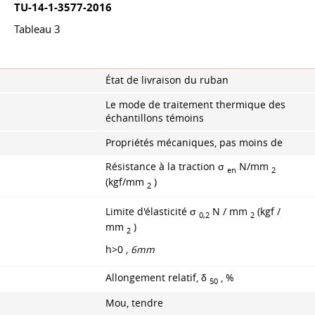
TU-14-1-3577-2016
Tableau 3
État de livraison du ruban
Le mode de traitement thermique des
échantillons témoins
Propriétés mécaniques, pas moins de
Résistance à la traction σ
N/mm
en
2
(kgf/mm
)
2
Limite d'élasticité σ
N / mm
(kgf /
0,2
2
mm
)
2
h>0
, 6mm
Allongement relatif, δ
, %
50
Mou, tendre