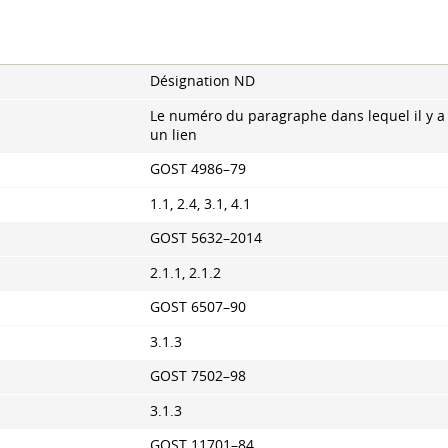
Désignation ND
Le numéro du paragraphe dans lequel il y a
un lien
GOST 4986–79
1.1, 2.4, 3.1, 4.1
GOST 5632–2014
2.1.1, 2.1.2
GOST 6507–90
3.1.3
GOST 7502–98
3.1.3
GOST 11701–84