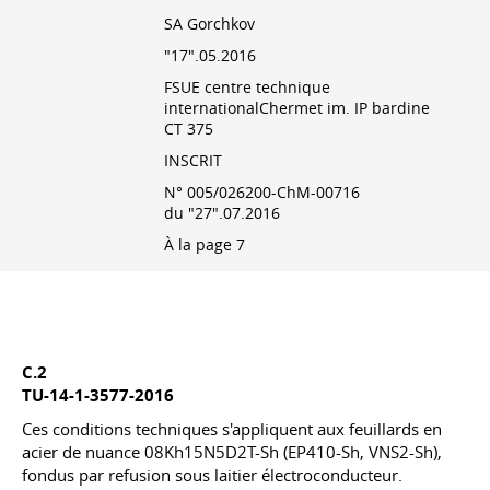
SA Gorchkov
"17".05.2016
FSUE centre technique
internationalChermet im. IP bardine
CT 375
INSCRIT
N° 005/026200-ChM-00716
du "27".07.2016
À la page 7
C.2
TU-14-1-3577-2016
Ces conditions techniques s'appliquent aux feuillards en
acier de nuance 08Kh15N5D2T-Sh (EP410-Sh, VNS2-Sh),
fondus par refusion sous laitier électroconducteur.