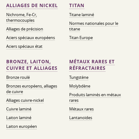
ALLIAGES DE NICKEL
TITAN
Nichrome, Fe-Cr,
Titane laminé
thermocouples
Normes nationales pour le
Alliages de précision
titane
Aciers spéciaux européens
Titan Europe
Aciers spéciaux état
BRONZE, LAITON,
MÉTAUX RARES ET
CUIVRE ET ALLIAGES
RÉFRACTAIRES
Bronze roulé
Tungstène
Bronzes européens, alliages
Molybdène
de cuivre
Produits laminés en métaux
Alliages cuivre-nickel
rares
Cuivre laminé
Métaux rares
Laiton laminé
Lantanoïdes
Laiton européen