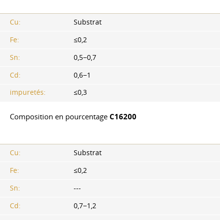
Cu:
Substrat
Fe:
≤0,2
Sn:
0,5−0,7
Cd:
0,6−1
impuretés:
≤0,3
Composition en pourcentage
C16200
Cu:
Substrat
Fe:
≤0,2
Sn:
---
Cd:
0,7−1,2