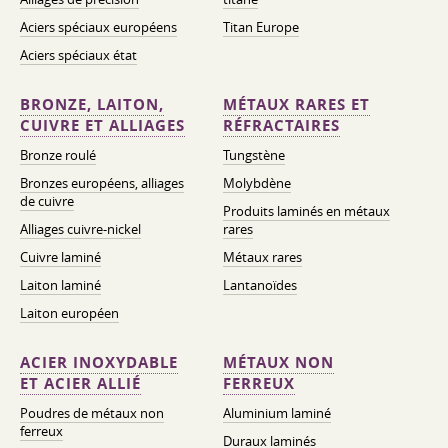
Aciers spéciaux européens
Titan Europe
Aciers spéciaux état
BRONZE, LAITON,
MÉTAUX RARES ET
CUIVRE ET ALLIAGES
RÉFRACTAIRES
Bronze roulé
Tungstène
Bronzes européens, alliages
Molybdène
de cuivre
Produits laminés en métaux
Alliages cuivre-nickel
rares
Cuivre laminé
Métaux rares
Laiton laminé
Lantanoïdes
Laiton européen
ACIER INOXYDABLE
MÉTAUX NON
ET ACIER ALLIÉ
FERREUX
Poudres de métaux non
Aluminium laminé
ferreux
Duraux laminés