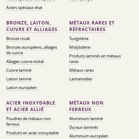
Aciers spéciaux état
BRONZE, LAITON,
MÉTAUX RARES ET
CUIVRE ET ALLIAGES
RÉFRACTAIRES
Bronze roulé
Tungstène
Bronzes européens, alliages
Molybdène
de cuivre
Produits laminés en métaux
Alliages cuivre-nickel
rares
Cuivre laminé
Métaux rares
Laiton laminé
Lantanoïdes
Laiton européen
ACIER INOXYDABLE
MÉTAUX NON
ET ACIER ALLIÉ
FERREUX
Poudres de métaux non
Aluminium laminé
ferreux
Duraux laminés
Produits en acier inoxydable
Aluminium européen