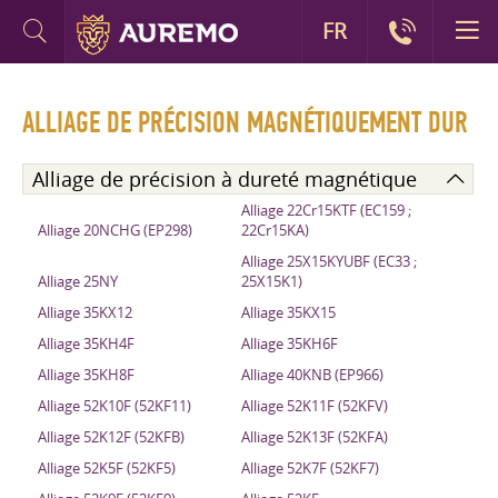
FR
ALLIAGE DE PRÉCISION MAGNÉTIQUEMENT DUR
Alliage de précision à dureté magnétique
Alliage 22Cr15KTF (EC159 ;
Alliage 20NCHG (EP298)
22Cr15KA)
Alliage 25X15KYUBF (EC33 ;
Alliage 25NY
25X15K1)
Alliage 35KX12
Alliage 35KX15
Alliage 35KH4F
Alliage 35KH6F
Alliage 35KH8F
Alliage 40KNB (EP966)
Alliage 52K10F (52KF11)
Alliage 52K11F (52KFV)
Alliage 52K12F (52KFB)
Alliage 52K13F (52KFA)
Alliage 52K5F (52KF5)
Alliage 52K7F (52KF7)