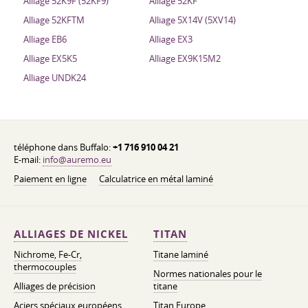
Alliage 52K9F (52KF9)
Alliage 52KF
Alliage 52KFTM
Alliage 5X14V (5XV14)
Alliage EB6
Alliage EX3
Alliage EX5K5
Alliage EX9K15M2
Alliage UNDK24
téléphone dans Buffalo:
+1 716 910 04 21
E-mail:
info@auremo.eu
Paiement en ligne
Calculatrice en métal laminé
ALLIAGES DE NICKEL
TITAN
Nichrome, Fe-Cr,
Titane laminé
thermocouples
Normes nationales pour le
Alliages de précision
titane
Aciers spéciaux européens
Titan Europe