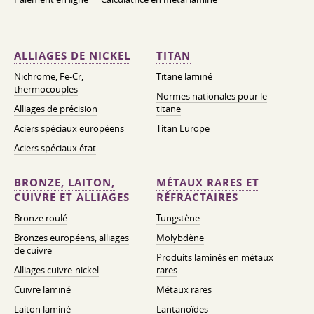
ALLIAGES DE NICKEL
TITAN
Nichrome, Fe-Cr,
Titane laminé
thermocouples
Normes nationales pour le
Alliages de précision
titane
Aciers spéciaux européens
Titan Europe
Aciers spéciaux état
BRONZE, LAITON,
MÉTAUX RARES ET
CUIVRE ET ALLIAGES
RÉFRACTAIRES
Bronze roulé
Tungstène
Bronzes européens, alliages
Molybdène
de cuivre
Produits laminés en métaux
Alliages cuivre-nickel
rares
Cuivre laminé
Métaux rares
Laiton laminé
Lantanoïdes