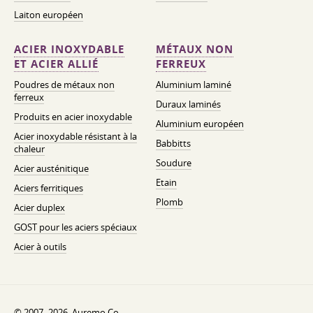
Laiton européen
ACIER INOXYDABLE
MÉTAUX NON
ET ACIER ALLIÉ
FERREUX
Poudres de métaux non
Aluminium laminé
ferreux
Duraux laminés
Produits en acier inoxydable
Aluminium européen
Acier inoxydable résistant à la
Babbitts
chaleur
Soudure
Acier austénitique
Etain
Aciers ferritiques
Plomb
Acier duplex
GOST pour les aciers spéciaux
Acier à outils
© 2007–2026. Auremo Co..