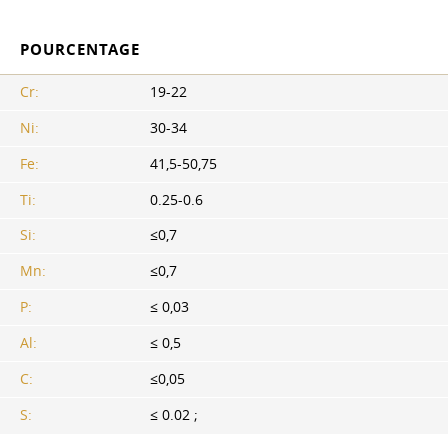
POURCENTAGE
Cr:
19-22
Ni:
30-34
Fe:
41,5-50,75
Ti:
0.25-0.6
Si:
≤0,7
Mn:
≤0,7
P:
≤ 0,03
Al:
≤ 0,5
С:
≤0,05
S:
≤ 0.02 ;