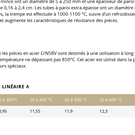
i mince ont un diamètre de 5 à 250 mm et une épaisseur de paroi
e 0,16 à 2,4 cm. Les tubes à paroi extra-épaisse ont un diamètre 
 la trempe est effectuée à 1000-1100 ºC, suivie d'un refroidisseme
et augmente les caractéristiques de résistance des pièces.
les pièces en acier CrN58V sont destinés à une utilisation à long 
 température ne dépassant pas 850ºС. Cet acier est utilisé dans la
urs spéciaux.
 LINÉAIRE Α
0 à 300°C
20 à 400 °C
20 à 500 °C
20 à 600 °C
0,95
11,55
11,9
12,3