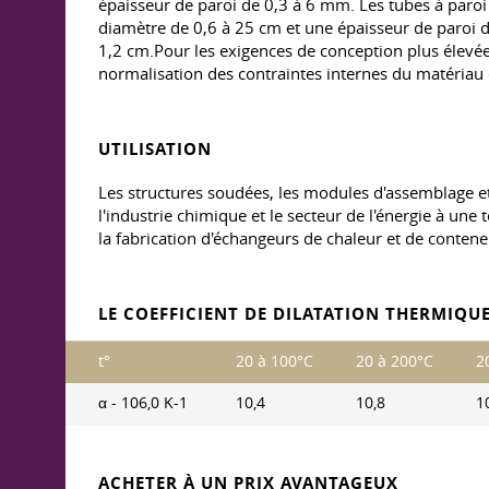
épaisseur de paroi de 0,3 à 6 mm. Les tubes à paro
diamètre de 0,6 à 25 cm et une épaisseur de paroi d
1,2 cm.Pour les exigences de conception plus élevées,
normalisation des contraintes internes du matériau 
UTILISATION
Les structures soudées, les modules d'assemblage et 
l'industrie chimique et le secteur de l'énergie à une
la fabrication d'échangeurs de chaleur et de contene
LE COEFFICIENT DE DILATATION THERMIQUE
t°
20 à 100°C
20 à 200°C
2
α - 106,0 K-1
10,4
10,8
1
ACHETER À UN PRIX AVANTAGEUX