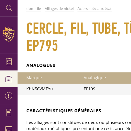
domicile
Alliages de nickel
Aciers spéciaux état
CERCLE, FIL, TUBE,
EP795
ANALOGUES
Marque
Analogique
KhN56VMTYu
EP199
CARACTÉRISTIQUES GÉNÉRALES
Les alliages sont constitués de deux ou plusieurs c
matériaux métalliques présentant une résistance éle