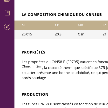
LA COMPOSITION CHIMIQUE DU CRN58B
Ni
Cr
Mn
Fe
≤0,015
≤0,8
Osn.
≤1
PROPRIÉTÉS
Les propriétés du CrN58 B (EP795) varient en fonctio
Ohmxmm2/m
, la capacité thermique spécifique 375 J
cet acier présente une bonne soudabilité, ce qui pe
après soudage.
PRODUCTION
Les tubes CrN58 B sont classés en fonction de leur d