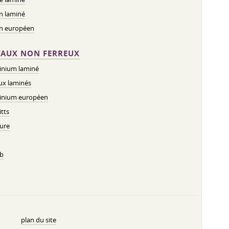
n laminé
on européen
AUX NON FERREUX
inium laminé
ux laminés
inium européen
tts
ure
b
plan du site