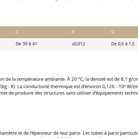
C
P
Si
De 39 à 41
≤0,012
De 0,5 à 1,5
n de la température ambiante. À 20 °C, la densité est de 8,1 g/cm³
/(kg - K). La conductivité thermique est d'environ 0,126 - 10² W/(
rmet de produire des structures sans utiliser d'équipements tec
iamètre et de l'épaisseur de leur paroi. Les tubes à paroi partic