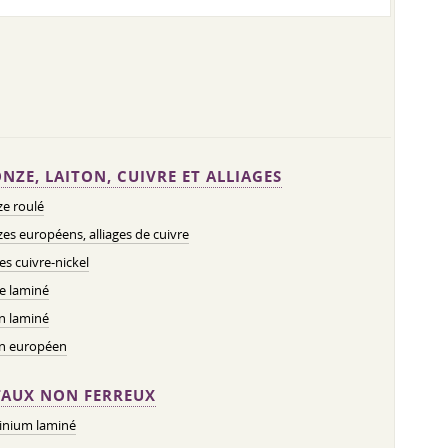
NZE, LAITON, CUIVRE ET ALLIAGES
e roulé
es européens, alliages de cuivre
ges cuivre-nickel
e laminé
n laminé
on européen
AUX NON FERREUX
inium laminé