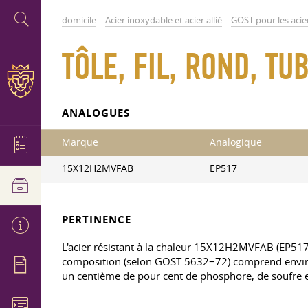
domicile
Acier inoxydable et acier allié
GOST pour les acie
TÔLE, FIL, ROND, T
ANALOGUES
Marque
Analogique
15Х12Н2MVFAB
EP517
PERTINENCE
L'acier résistant à la chaleur 15X12H2MVFAB (EP517) 
composition (selon GOST 5632−72) comprend enviro
un centième de pour cent de phosphore, de soufre 