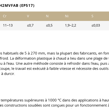
H2MVFAB (EP517)
Cr
V
N
Ni
S
11−13
≤0,7
≤0,5
1,9−2,2
≤0,03
s habituels de 5 à 270 mm, mais la plupart des fabricants, en fo
 à froid. La déformation plastique à chaud a lieu dans une plage 
le ou à l'eau. Une autre méthode consiste à refroidir dans l'eau, pu
 coupe, le travail est exécuté à faible vitesse et nécessite des ou
 à durcir.
 des températures supérieures à 1000 °C dans des applications à ha
 Les constructions soudées sont conçues pour un fonctionnement à 