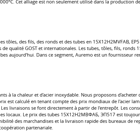
1000ºC. Cet alliage est non seulement utilisé dans la production de 
s tôles, des fils, des ronds et des tubes en 15X12H2MVFAB, EP5
de qualité GOST et internationales. Les tubes, tôles, fils, ronds
es aujourd'hui. Dans ce segment, Auremo est un fournisseur rentab
ants à la chaleur et d'acier inoxydable. Nous proposons d'acheter d
 est calculé en tenant compte des prix mondiaux de l'acier lami
Les livraisons se font directement à partir de l'entrepôt. Les con
 les locaux. Le prix des tubes 15Х12Н2МВФАБ, ЭП517 est toujours e
bilité des marchandises et la livraison rapide des bureaux de re
 coopération partenariale.