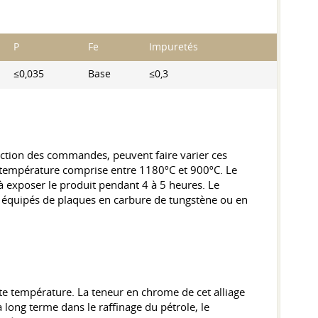
P
Fe
Impuretés
≤0,035
Base
≤0,3
nction des commandes, peuvent faire varier ces
de température comprise entre 1180ºC et 900ºC. Le
is à exposer le produit pendant 4 à 5 heures. Le
tils équipés de plaques en carbure de tungstène ou en
ute température. La teneur en chrome de cet alliage
long terme dans le raffinage du pétrole, le