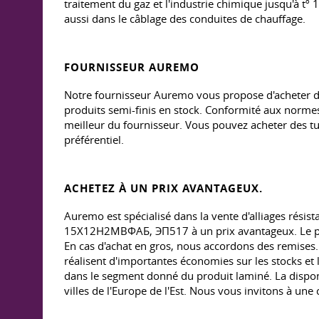
traitement du gaz et l'industrie chimique jusqu'à tº 
aussi dans le câblage des conduites de chauffage.
FOURNISSEUR AUREMO
Notre fournisseur Auremo vous propose d'acheter de
produits semi-finis en stock. Conformité aux normes 
meilleur du fournisseur. Vous pouvez acheter des tub
préférentiel.
ACHETEZ À UN PRIX AVANTAGEUX.
Auremo est spécialisé dans la vente d'alliages résist
15Х12Н2МВФАБ, ЭП517 à un prix avantageux. Le prix
En cas d'achat en gros, nous accordons des remises. 
réalisent d'importantes économies sur les stocks et
dans le segment donné du produit laminé. La disponi
villes de l'Europe de l'Est. Nous vous invitons à une