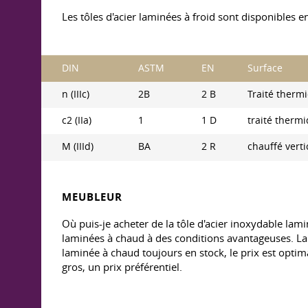
Les tôles d'acier laminées à froid sont disponibles e
DIN
ASTM
EN
Surface
n (IIIc)
2B
2 B
Traité therm
c2 (IIa)
1
1 D
traité therm
M (IIId)
BA
2 R
chauffé vert
MEUBLEUR
Où puis-je acheter de la tôle d'acier inoxydable la
laminées à chaud à des conditions avantageuses. L
laminée à chaud toujours en stock, le prix est optim
gros, un prix préférentiel.