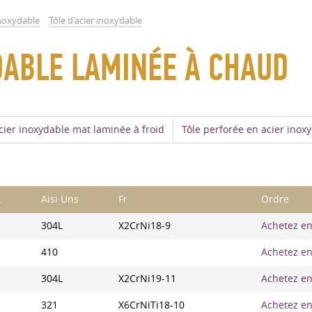
inoxydable
Tôle d'acier inoxydable
DABLE LAMINÉE À CHAUD
acier inoxydable mat laminée à froid
Tôle perforée en acier inox
.
Aisi Uns
Fr
Ordre
304L
X2CrNi18-9
Achetez en 
410
Achetez en 
304L
X2CrNi19-11
Achetez en 
321
X6CrNiTi18-10
Achetez en 