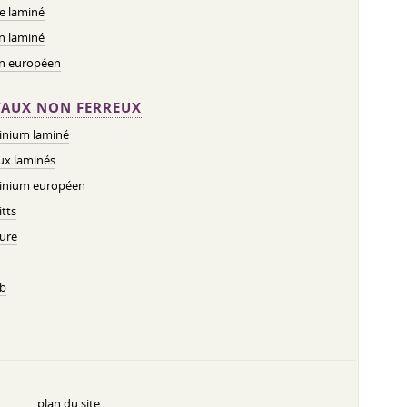
e laminé
n laminé
on européen
AUX NON FERREUX
inium laminé
ux laminés
inium européen
tts
ure
b
plan du site