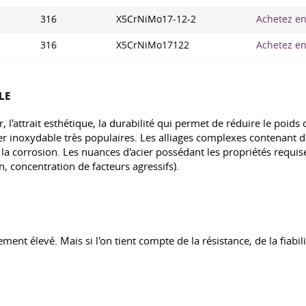
316
X5CrNiMo17-12-2
Achetez en 
316
X5CrNiMo17122
Achetez en 
LE
ur, l'attrait esthétique, la durabilité qui permet de réduire le poi
cier inoxydable très populaires. Les alliages complexes contenan
à la corrosion. Les nuances d'acier possédant les propriétés requi
n, concentration de facteurs agressifs).
ement élevé. Mais si l'on tient compte de la résistance, de la fiabi