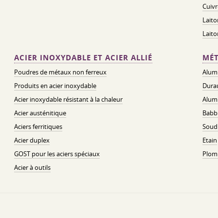
Cuivr
Laito
Lait
ACIER INOXYDABLE ET ACIER ALLIÉ
MÉT
Poudres de métaux non ferreux
Alum
Produits en acier inoxydable
Dura
Acier inoxydable résistant à la chaleur
Alum
Acier austénitique
Babbi
Aciers ferritiques
Soud
Acier duplex
Etain
GOST pour les aciers spéciaux
Plom
Acier à outils