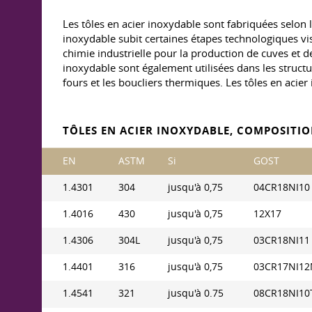
Les tôles en acier inoxydable sont fabriquées selon
inoxydable subit certaines étapes technologiques vis
chimie industrielle pour la production de cuves et 
inoxydable sont également utilisées dans les structu
fours et les boucliers thermiques. Les tôles en acie
TÔLES EN ACIER INOXYDABLE, COMPOSITI
EN
ASTM
Si
GOST
1.4301
304
jusqu'à 0,75
04CR18NI10
1.4016
430
jusqu'à 0,75
12Х17
1.4306
304L
jusqu'à 0,75
03CR18NI11
1.4401
316
jusqu'à 0,75
03CR17NI1
1.4541
321
jusqu'à 0.75
08CR18NI10