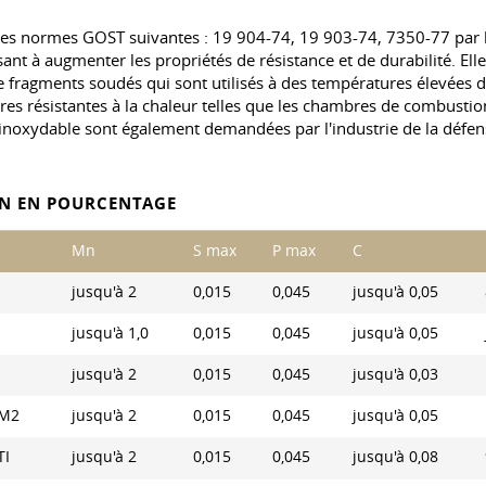
 les normes GOST suivantes : 19 904-74, 19 903-74, 7350-77 par la
ant à augmenter les propriétés de résistance et de durabilité. Ell
de fragments soudés qui sont utilisés à des températures élevées 
res résistantes à la chaleur telles que les chambres de combustio
r inoxydable sont également demandées par l'industrie de la défen
ON EN POURCENTAGE
Mn
S max
P max
C
jusqu'à 2
0,015
0,045
jusqu'à 0,05
jusqu'à 1,0
0,015
0,045
jusqu'à 0,05
jusqu'à 2
0,015
0,045
jusqu'à 0,03
2M2
jusqu'à 2
0,015
0,045
jusqu'à 0,05
TI
jusqu'à 2
0,015
0,045
jusqu'à 0,08