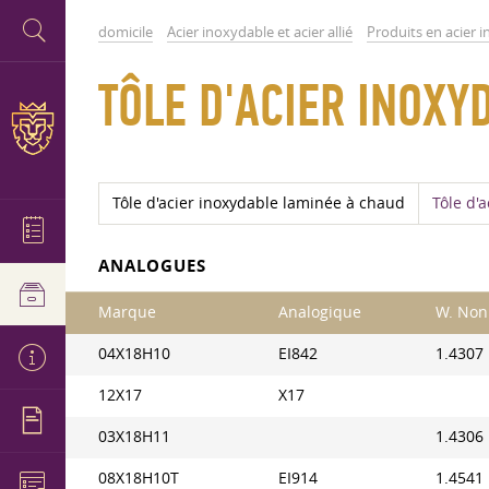
domicile
Acier inoxydable et acier allié
Produits en acier 
TÔLE D'ACIER INOXY
Tôle d'acier inoxydable laminée à chaud
Tôle d'
ANALOGUES
Marque
Analogique
W. Non
04Х18Н10
EI842
1.4307
12X17
X17
03Х18Н11
1.4306
08X18H10T
EI914
1.4541