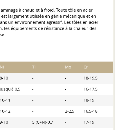
minage à chaud et à froid. Toute tôle en acier
e est largement utilisée en génie mécanique et en
dans un environnement agressif. Les tôles en acier
n, les équipements de résistance à la chaleur des
se.
Ni
Ti
Mo
Cr
8-10
-
-
18-19,5
jusqu'à 0,5
-
-
16-17,5
10-11
-
-
18-19
10-12
-
2-2,5
16,5-18
9-10
5 (C+N)-0,7
-
17-19