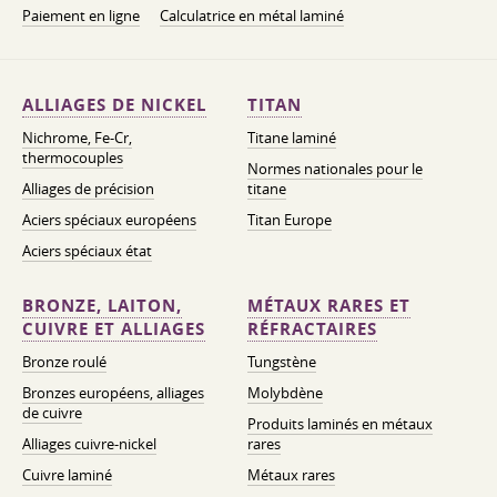
Paiement en ligne
Calculatrice en métal laminé
ALLIAGES DE NICKEL
TITAN
Nichrome, Fe-Cr,
Titane laminé
thermocouples
Normes nationales pour le
Alliages de précision
titane
Aciers spéciaux européens
Titan Europe
Aciers spéciaux état
BRONZE, LAITON,
MÉTAUX RARES ET
CUIVRE ET ALLIAGES
RÉFRACTAIRES
Bronze roulé
Tungstène
Bronzes européens, alliages
Molybdène
de cuivre
Produits laminés en métaux
Alliages cuivre-nickel
rares
Cuivre laminé
Métaux rares