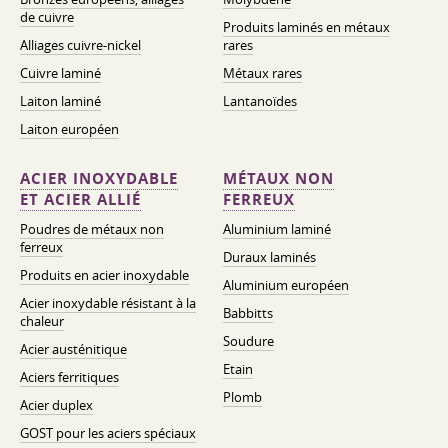
de cuivre
Produits laminés en métaux
Alliages cuivre-nickel
rares
Cuivre laminé
Métaux rares
Laiton laminé
Lantanoïdes
Laiton européen
ACIER INOXYDABLE
MÉTAUX NON
ET ACIER ALLIÉ
FERREUX
Poudres de métaux non
Aluminium laminé
ferreux
Duraux laminés
Produits en acier inoxydable
Aluminium européen
Acier inoxydable résistant à la
Babbitts
chaleur
Soudure
Acier austénitique
Etain
Aciers ferritiques
Plomb
Acier duplex
GOST pour les aciers spéciaux