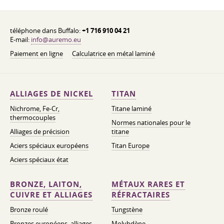
téléphone dans Buffalo:
+1 716 910 04 21
E-mail:
info@auremo.eu
Paiement en ligne
Calculatrice en métal laminé
ALLIAGES DE NICKEL
TITAN
Nichrome, Fe-Cr,
Titane laminé
thermocouples
Normes nationales pour le
Alliages de précision
titane
Aciers spéciaux européens
Titan Europe
Aciers spéciaux état
BRONZE, LAITON,
MÉTAUX RARES ET
CUIVRE ET ALLIAGES
RÉFRACTAIRES
Bronze roulé
Tungstène
Bronzes européens, alliages
Molybdène