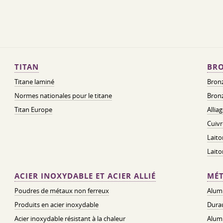
TITAN
BRO
Titane laminé
Bronz
Normes nationales pour le titane
Bronz
Titan Europe
Allia
Cuivr
Laito
Lait
ACIER INOXYDABLE ET ACIER ALLIÉ
MÉT
Poudres de métaux non ferreux
Alum
Produits en acier inoxydable
Dura
Acier inoxydable résistant à la chaleur
Alum