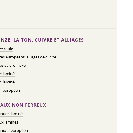
NZE, LAITON, CUIVRE ET ALLIAGES
e roulé
es européens, alliages de cuivre
ges cuivre-nickel
e laminé
n laminé
on européen
AUX NON FERREUX
inium laminé
ux laminés
inium européen