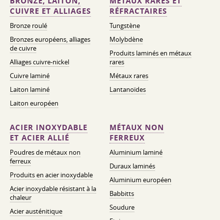
BRONZE, LAITON,
MÉTAUX RARES ET
CUIVRE ET ALLIAGES
RÉFRACTAIRES
Bronze roulé
Tungstène
Bronzes européens, alliages
Molybdène
de cuivre
Produits laminés en métaux
Alliages cuivre-nickel
rares
Cuivre laminé
Métaux rares
Laiton laminé
Lantanoïdes
Laiton européen
ACIER INOXYDABLE
MÉTAUX NON
ET ACIER ALLIÉ
FERREUX
Poudres de métaux non
Aluminium laminé
ferreux
Duraux laminés
Produits en acier inoxydable
Aluminium européen
Acier inoxydable résistant à la
Babbitts
chaleur
Soudure
Acier austénitique