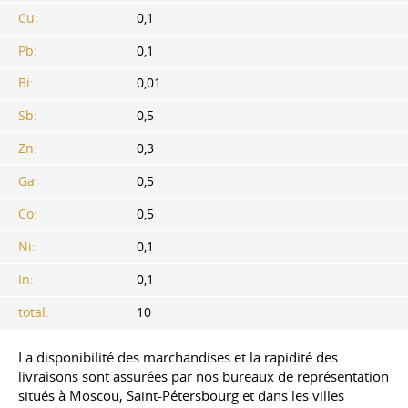
Cu:
0,1
Pb:
0,1
Bi:
0,01
Sb:
0,5
Zn:
0,3
Ga:
0,5
Co:
0,5
Ni:
0,1
In:
0,1
total:
10
La disponibilité des marchandises et la rapidité des
livraisons sont assurées par nos bureaux de représentation
situés à Moscou, Saint-Pétersbourg et dans les villes