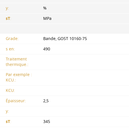
y:
%
sT
:
MPa
Grade:
Bande,
GOST 10160-75
s en:
490
Traitement
thermique.:
Par exemple :
KCU.:
KCU:
Épaisseur:
2,5
y:
sT
:
345