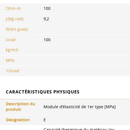
Ohm-m:
100
J/(kg-rad):
9,2
W/(m-grad):
Grad:
100
kg/m3:
MPa:
1/Grad:
CARACTÉRISTIQUES PHYSIQUES
Description du
Module d'élasticité de 1er type [MPa]
produit
:
Désignation
:
E
Capacité thermique du matériau (ou