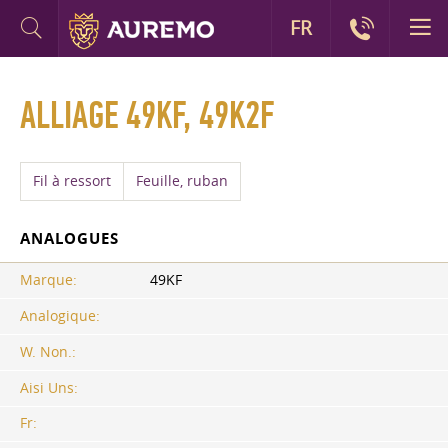
FR
ALLIAGE 49KF, 49K2F
Fil à ressort
Feuille, ruban
ANALOGUES
Marque:
49KF
Analogique:
W. Non.:
Aisi Uns:
Fr: