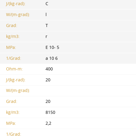
J/(kg-rad):
C
W/(m-grad):
l
Grad:
T
kg/m3:
r
MPa:
E 10- 5
1/Grad:
a 10 6
Ohm-m:
400
J/(kg-rad):
20
W/(m-grad):
Grad:
20
kg/m3:
8150
MPa:
2,2
1/Grad: