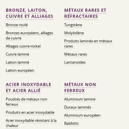
BRONZE, LAITON,
MÉTAUX RARES ET
CUIVRE ET ALLIAGES
RÉFRACTAIRES
Bronze roulé
Tungstène
Bronzes européens, alliages
Molybdène
de cuivre
Produits laminés en métaux
Alliages cuivre-nickel
rares
Cuivre laminé
Métaux rares
Laiton laminé
Lantanoïdes
Laiton européen
ACIER INOXYDABLE
MÉTAUX NON
ET ACIER ALLIÉ
FERREUX
Poudres de métaux non
Aluminium laminé
ferreux
Duraux laminés
Produits en acier inoxydable
Aluminium européen
Acier inoxydable résistant à la
Babbitts
chaleur