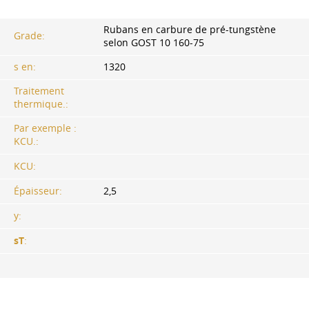
Rubans en carbure de pré-tungstène
Grade:
selon
GOST 10
160-75
s en:
1320
Traitement
thermique.:
Par exemple :
KCU.:
KCU:
Épaisseur:
2,5
y:
sT
: