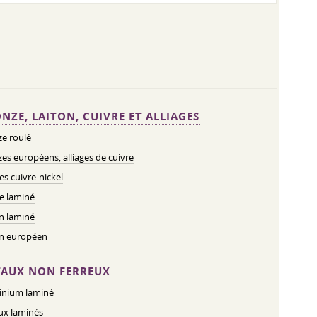
NZE, LAITON, CUIVRE ET ALLIAGES
e roulé
es européens, alliages de cuivre
ges cuivre-nickel
e laminé
n laminé
on européen
AUX NON FERREUX
inium laminé
ux laminés