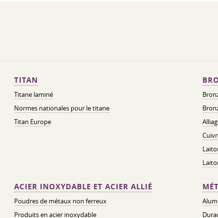
TITAN
BRO
Titane laminé
Bronz
Normes nationales pour le titane
Bronz
Titan Europe
Allia
Cuivr
Laito
Lait
ACIER INOXYDABLE ET ACIER ALLIÉ
MÉT
Poudres de métaux non ferreux
Alum
Produits en acier inoxydable
Dura