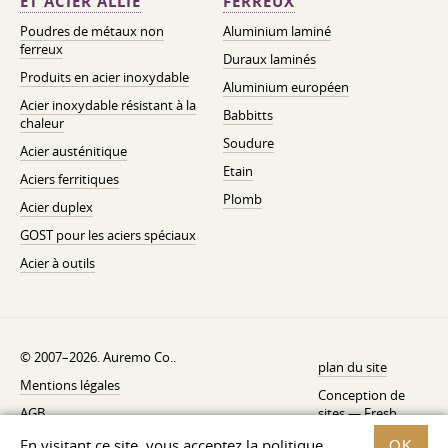
ET ACIER ALLIÉ
FERREUX
Poudres de métaux non
Aluminium laminé
ferreux
Duraux laminés
Produits en acier inoxydable
Aluminium européen
Acier inoxydable résistant à la
Babbitts
chaleur
Soudure
Acier austénitique
Etain
Aciers ferritiques
Plomb
Acier duplex
GOST pour les aciers spéciaux
Acier à outils
© 2007–2026. Auremo Co..
plan du site
Mentions légales
Conception de
AGB
sites —
Fresh
Politique de rétractation
En visitant ce site, vous acceptez la politique
OK