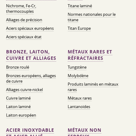
Nichrome, Fe-Cr,
Titane laminé
thermocouples
Normes nationales pour le
Alliages de précision
titane
Aciers spéciaux européens
Titan Europe
Aciers spéciaux état
BRONZE, LAITON,
MÉTAUX RARES ET
CUIVRE ET ALLIAGES
RÉFRACTAIRES
Bronze roulé
Tungstène
Bronzes européens, alliages
Molybdène
de cuivre
Produits laminés en métaux
Alliages cuivre-nickel
rares
Cuivre laminé
Métaux rares
Laiton laminé
Lantanoïdes
Laiton européen
ACIER INOXYDABLE
MÉTAUX NON