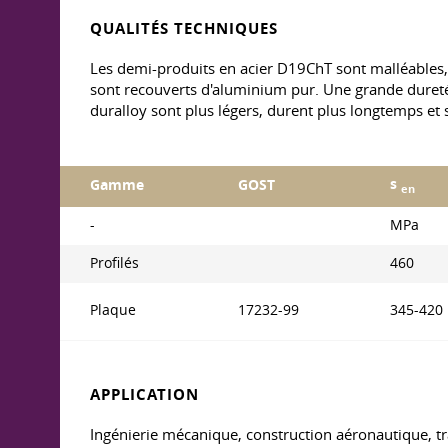
QUALITÉS TECHNIQUES
Les demi-produits en acier D19ChT sont malléables, l
sont recouverts d'aluminium pur. Une grande dureté e
duralloy sont plus légers, durent plus longtemps et 
s
Gamme
GOST
en
-
MPa
Profilés
460
Plaque
17232-99
345-420
APPLICATION
Ingénierie mécanique, construction aéronautique, train