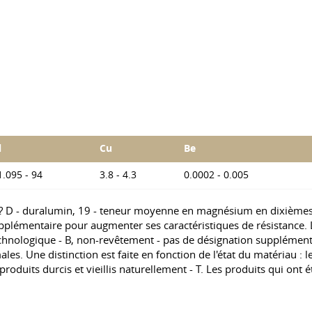
l
Cu
Be
1.095 - 94
3.8 - 4.3
0.0002 - 0.005
 ? D - duralumin, 19 - teneur moyenne en magnésium en dixièmes d
pplémentaire pour augmenter ses caractéristiques de résistance. 
nologique - B, non-revêtement - pas de désignation supplémentaire
ales. Une distinction est faite en fonction de l'état du matériau : 
oduits durcis et vieillis naturellement - T. Les produits qui ont 