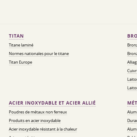
TITAN
BRO
Titane laminé
Bronz
Normes nationales pour le titane
Bronz
Titan Europe
Allia
Cuivr
Laito
Lait
ACIER INOXYDABLE ET ACIER ALLIÉ
MÉT
Poudres de métaux non ferreux
Alum
Produits en acier inoxydable
Dura
Acier inoxydable résistant à la chaleur
Alum