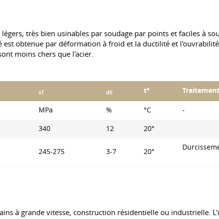
égers, très bien usinables par soudage par points et faciles à soud
st obtenue par déformation à froid et la ductilité et l'ouvrabilité
sont moins chers que l'acier.
t°
Traitemen
sT
d5
MPa
%
°С
-
340
12
20°
Durcisseme
245-275
3-7
20°
s à grande vitesse, construction résidentielle ou industrielle. L'u