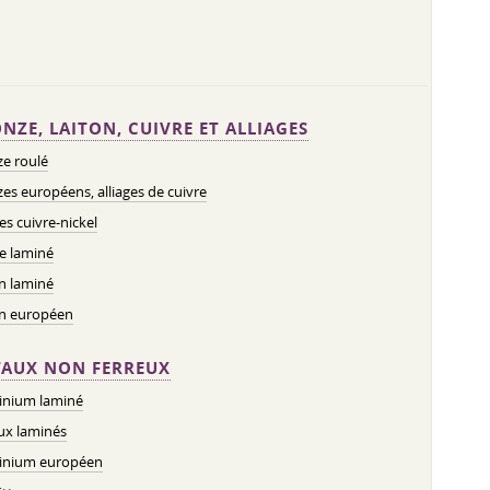
NZE, LAITON, CUIVRE ET ALLIAGES
e roulé
es européens, alliages de cuivre
ges cuivre-nickel
e laminé
n laminé
on européen
AUX NON FERREUX
inium laminé
ux laminés
inium européen