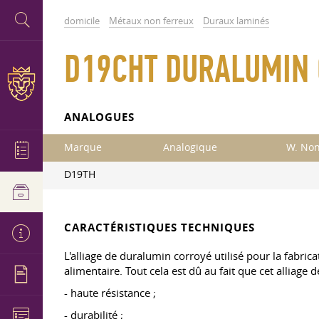
domicile
Métaux non ferreux
Duraux laminés
D19CHT DURALUMIN C
ANALOGUES
Marque
Analogique
W. Non
D19TH
CARACTÉRISTIQUES TECHNIQUES
L'alliage de duralumin corroyé utilisé pour la fabrica
alimentaire. Tout cela est dû au fait que cet alliag
- haute résistance ;
- durabilité ;