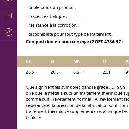
- faible poids du produit ;
- l'aspect esthétique ;
- résistance à la corrosion ;
- disponibilité pour tout type de traitement.
Composition en pourcentage (GOST 4784-97)
Fe
Si
Mn
Ti
A
≤0.5
≤0.5
0.5 - 1
≤0.1
9
Que signifient les symboles dans le grade : D19ChT
dire que le métal a subi un traitement thermique su
comme suit : revêtement normal - A, revêtement tech
résistance et la précision de la fabrication sont norm
traitement thermique supplémentaire, ainsi que les pr
brûlure.