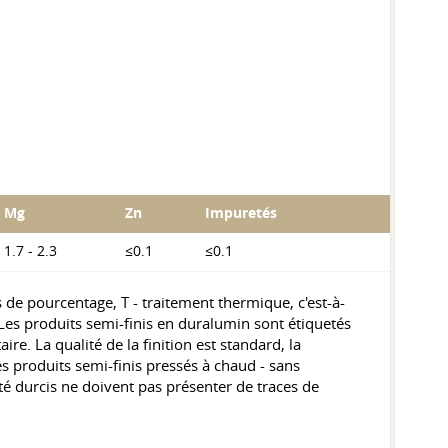
Mg
Zn
Impuretés
1.7 - 2.3
≤0.1
≤0.1
e pourcentage, T - traitement thermique, c'est-à-
Les produits semi-finis en duralumin sont étiquetés
. La qualité de la finition est standard, la
les produits semi-finis pressés à chaud - sans
été durcis ne doivent pas présenter de traces de