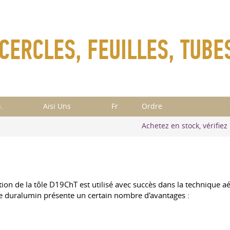
ERCLES, FEUILLES, TUBES
.
Aisi Uns
Fr
Ordre
Achetez en stock, vérifiez 
tion de la tôle D19ChT est utilisé avec succès dans la technique aéro
e de duralumin présente un certain nombre d'avantages :