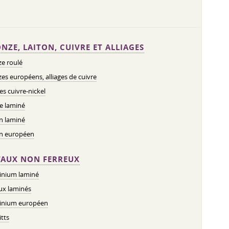
NZE, LAITON, CUIVRE ET ALLIAGES
e roulé
es européens, alliages de cuivre
ges cuivre-nickel
e laminé
n laminé
on européen
AUX NON FERREUX
inium laminé
ux laminés
inium européen
tts