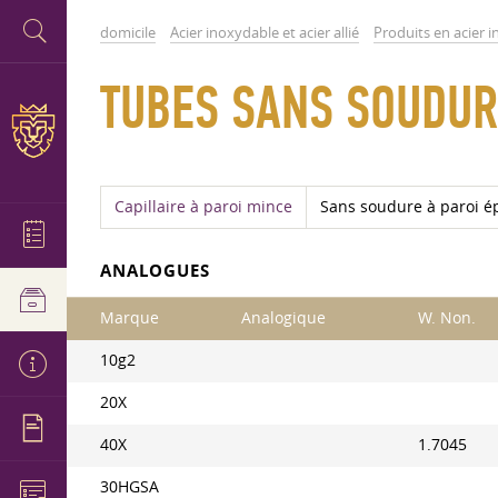
domicile
Acier inoxydable et acier allié
Produits en acier 
TUBES SANS SOUDURE
Capillaire à paroi mince
Sans soudure à paroi é
ANALOGUES
Marque
Analogique
W. Non.
10g2
20X
40X
1.7045
30HGSA