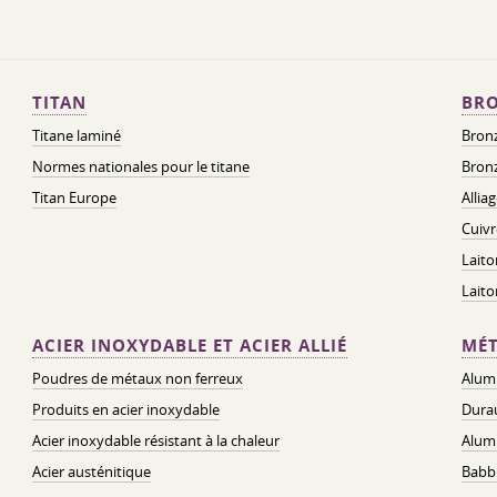
TITAN
BRO
Titane laminé
Bronz
Normes nationales pour le titane
Bronz
Titan Europe
Allia
Cuivr
Laito
Lait
ACIER INOXYDABLE ET ACIER ALLIÉ
MÉT
Poudres de métaux non ferreux
Alum
Produits en acier inoxydable
Dura
Acier inoxydable résistant à la chaleur
Alum
Acier austénitique
Babbi