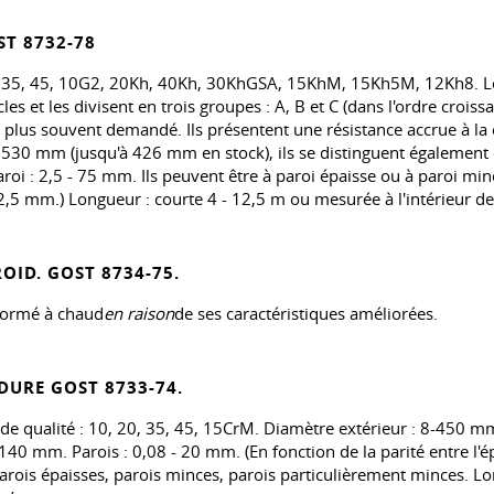
ST 8732-78
, 20, 35, 45, 10G2, 20Kh, 40Kh, 30KhGSA, 15KhM, 15Kh5M, 12Kh8.
es et les divisent en trois groupes : A, B et C (dans l'ordre croiss
e plus souvent demandé. Ils présentent une résistance accrue à la 
 530 mm (jusqu'à 426 mm en stock), ils se distinguent également e
roi : 2,5 - 75 mm. Ils peuvent être à paroi épaisse ou à paroi mi
5 mm.) Longueur : courte 4 - 12,5 m ou mesurée à l'intérieur de la
ROID.
GOST 8734-75.
éformé à chaud
en raison
de ses caractéristiques améliorées.
UDURE
GOST 8733-74
.
ié de qualité : 10, 20, 35, 45, 15CrM. Diamètre extérieur : 8-450
0 mm. Parois : 0,08 - 20 mm. (En fonction de la parité entre l'ép
arois épaisses, parois minces, parois particulièrement minces. Lo