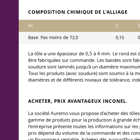
COMPOSITION CHIMIQUE DE L'ALLIAGE
Ni
C
S
Base. Pas moins de 72,0
0,15
0
La tôle a une épaisseur de 0,5 à 4 mm. Le rond es
être fabriquées sur commande. Les bandes sont fab
soudure sont laminés jusqu'à un diamètre maximum
Tous les produits (avec soudure) sont soumis à la mé
diamètres et de différents niveaux de tolérance,
ACHETER, PRIX AVANTAGEUX INCONEL.
La société Auremo vous propose d'acheter des tôles, 
gamme de produits pour la production à grande échell
l'entreprise présente toutes les informations sur les 
prix dépend du volume de la commande et des condi
un fournisseur rentable. Achetez dès aujourd'hui de