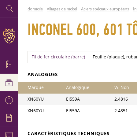
domicile
Alliages de nickel
Aciers spéciaux européens
In
INCONEL 600, 601 T
Fil de fer circulaire (barre)
Feuille (plaque), ruban
ANALOGUES
Marque
Analogique
W. Non.
XN60YU
EI559A
2.4816
XN60YU
EI559A
2.4851
CARACTÉRISTIQUES TECHNIQUES