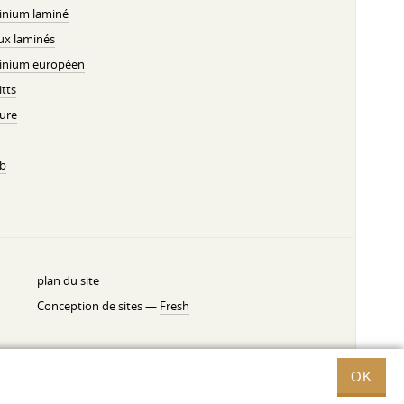
inium laminé
ux laminés
inium européen
tts
ure
b
plan du site
Conception de sites —
Fresh
OK