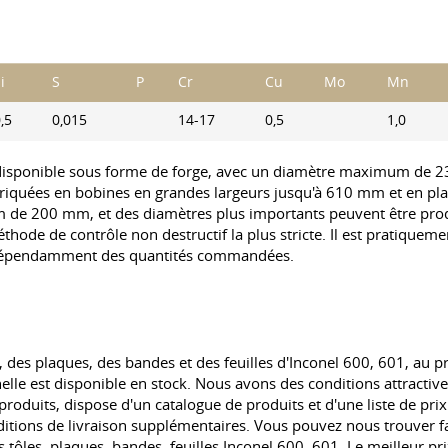
i
S
P
Cr
Cu
Mo
Mn
,5
0,015
14-17
0,5
1,0
t disponible sous forme de forge, avec un diamètre maximum de
riquées en bobines en grandes largeurs jusqu'à 610 mm et en pla
 de 200 mm, et des diamètres plus importants peuvent être pro
thode de contrôle non destructif la plus stricte. Il est pratiquem
 indépendamment des quantités commandées.
des plaques, des bandes et des feuilles d'Inconel 600, 601, au pr
e est disponible en stock. Nous avons des conditions attractives 
produits, dispose d'un catalogue de produits et d'une liste de prix
tions de livraison supplémentaires. Vous pouvez nous trouver f
s tôles, plaques, bandes, feuilles Inconel 600, 601. Le meilleur