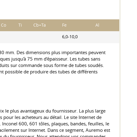
Co
Ti
Cb+Ta
Fe
Al
6,0-10,0
 230 mm. Des dimensions plus importantes peuvent
ques jusqu'à 75 mm d'épaisseur. Les tubes sans
duits sur commande sous forme de tubes soudés.
ent possible de produire des tubes de différents
ix le plus avantageux du fournisseur. La plus large
pour les acheteurs au détail. Le site Internet de
. Inconel 600, 601 tôles, plaques, bandes, feuilles, le
acilement sur Internet. Dans ce segment, Auremo est
 prix du fournisseur. Nous attendons vos commandes.