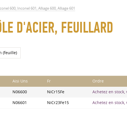
conel 600, Inconel 601, Alliage 600, Alliage 601
ÔLE D'ACIER, FEUILLARD
 (feuille)
Aisi Uns
Fr
Ordre
N06600
NiCr15Fe
Achetez en stock, v
N06601
NiCr23Fe15
Achetez en stock, v