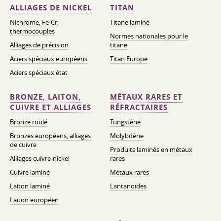
ALLIAGES DE NICKEL
TITAN
Nichrome, Fe-Cr,
Titane laminé
thermocouples
Normes nationales pour le
Alliages de précision
titane
Aciers spéciaux européens
Titan Europe
Aciers spéciaux état
BRONZE, LAITON,
MÉTAUX RARES ET
CUIVRE ET ALLIAGES
RÉFRACTAIRES
Bronze roulé
Tungstène
Bronzes européens, alliages
Molybdène
de cuivre
Produits laminés en métaux
Alliages cuivre-nickel
rares
Cuivre laminé
Métaux rares
Laiton laminé
Lantanoïdes
Laiton européen