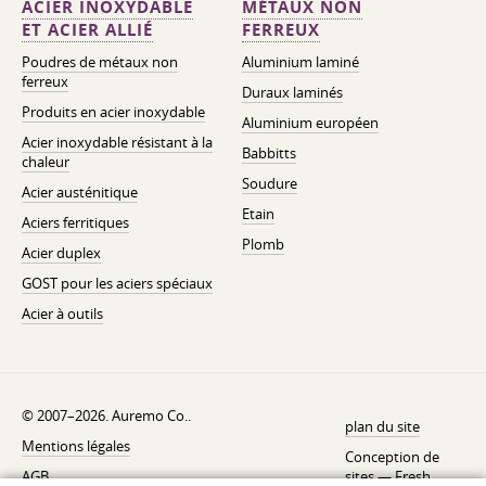
ACIER INOXYDABLE
MÉTAUX NON
ET ACIER ALLIÉ
FERREUX
Poudres de métaux non
Aluminium laminé
ferreux
Duraux laminés
Produits en acier inoxydable
Aluminium européen
Acier inoxydable résistant à la
Babbitts
chaleur
Soudure
Acier austénitique
Etain
Aciers ferritiques
Plomb
Acier duplex
GOST pour les aciers spéciaux
Acier à outils
© 2007–2026. Auremo Co..
plan du site
Mentions légales
Conception de
AGB
sites —
Fresh