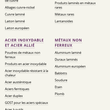
de cuivre
Produits laminés en métaux
Alliages cuivre-nickel
rares
Cuivre laminé
Métaux rares
Laiton laminé
Lantanoïdes
Laiton européen
ACIER INOXYDABLE
MÉTAUX NON
ET ACIER ALLIÉ
FERREUX
Poudres de métaux non
Aluminium laminé
ferreux
Duraux laminés
Produits en acier inoxydable
Aluminium européen
Acier inoxydable résistant à la
Babbitts
chaleur
Soudure
Acier austénitique
Etain
Aciers ferritiques
Plomb
Acier duplex
GOST pour les aciers spéciaux
Acier à outils