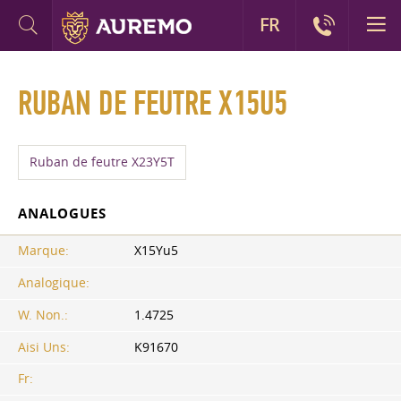
FR
RUBAN DE FEUTRE X15U5
Ruban de feutre X23Y5T
ANALOGUES
Marque:
X15Yu5
Analogique:
W. Non.:
1.4725
Aisi Uns:
K91670
Fr: