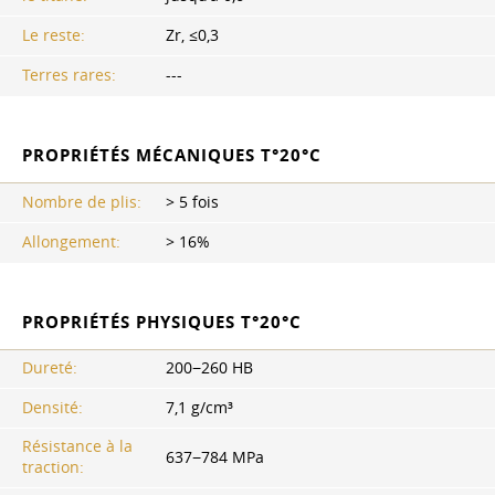
Le reste:
Zr, ≤0,3
Terres rares:
---
PROPRIÉTÉS MÉCANIQUES T°20°C
Nombre de plis:
> 5 fois
Allongement:
> 16%
PROPRIÉTÉS PHYSIQUES T°20°C
Dureté:
200−260 HB
Densité:
7,1 g/cm³
Résistance à la
637−784 MPa
traction: