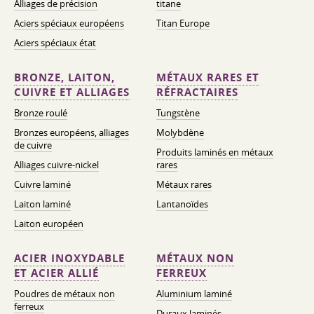
Alliages de précision
titane
Aciers spéciaux européens
Titan Europe
Aciers spéciaux état
BRONZE, LAITON,
MÉTAUX RARES ET
CUIVRE ET ALLIAGES
RÉFRACTAIRES
Bronze roulé
Tungstène
Bronzes européens, alliages
Molybdène
de cuivre
Produits laminés en métaux
Alliages cuivre-nickel
rares
Cuivre laminé
Métaux rares
Laiton laminé
Lantanoïdes
Laiton européen
ACIER INOXYDABLE
MÉTAUX NON
ET ACIER ALLIÉ
FERREUX
Poudres de métaux non
Aluminium laminé
ferreux
Duraux laminés