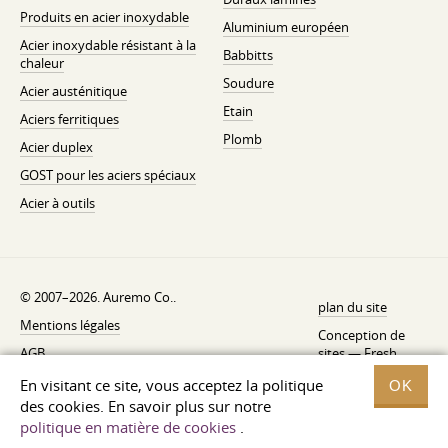
Produits en acier inoxydable
Aluminium européen
Acier inoxydable résistant à la
Babbitts
chaleur
Soudure
Acier austénitique
Etain
Aciers ferritiques
Plomb
Acier duplex
GOST pour les aciers spéciaux
Acier à outils
© 2007–2026. Auremo Co..
plan du site
Mentions légales
Conception de
AGB
sites —
Fresh
Politique de rétractation
En visitant ce site, vous acceptez la politique
OK
des cookies. En savoir plus sur notre
Politique de confidentialité
politique en matière de cookies
.