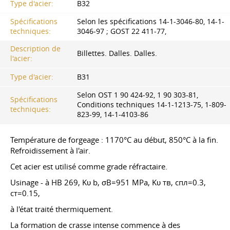
Type d'acier:
В32
Spécifications
Selon les spécifications 14-1-3046-80, 14-1-
techniques:
3046-97 ;
GOST 22
411-77,
Description de
Billettes. Dalles. Dalles.
l'acier:
Type d'acier:
В31
Selon OST 1 90 424-92, 1 90 303-81,
Spécifications
Conditions techniques 14-1-1213-75, 1-809-
techniques:
823-99, 14-1-4103-86
Température de forgeage : 1170°C au début, 850°C à la fin.
Refroidissement à l'air.
Cet acier est utilisé comme grade réfractaire.
Usinage - à НВ 269, Kυ b, σВ=951 MPa, Kυ тв, спл=0.3,
ст=0.15,
à l'état traité thermiquement.
La formation de crasse intense commence à des