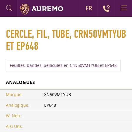
FR
CERCLE, FIL, TUBE, CRN50VMTYUB
ET EP648
Feuilles, bandes, pellicules en CrN50VMTYUB et EP648
ANALOGUES
Marque:
XN50VMTYUB
Analogique:
EP648
W. Non.:
Aisi Uns: