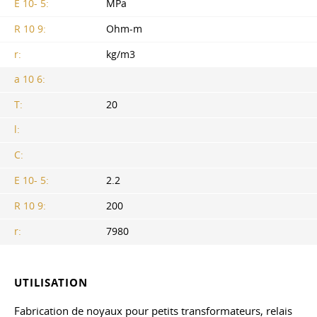
E 10- 5:
MPa
R 10 9:
Ohm-m
r:
kg/m3
a 10 6:
T:
20
l:
C:
E 10- 5:
2.2
R 10 9:
200
r:
7980
UTILISATION
Fabrication de noyaux pour petits transformateurs, relais