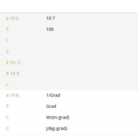
a 10 6:
10.7
T:
100
l:
C:
E 10- 5:
R 10 9:
r:
a 10 6:
1/Grad
T:
Grad
l:
W/(m-grad)
C:
J/(kg-grad)