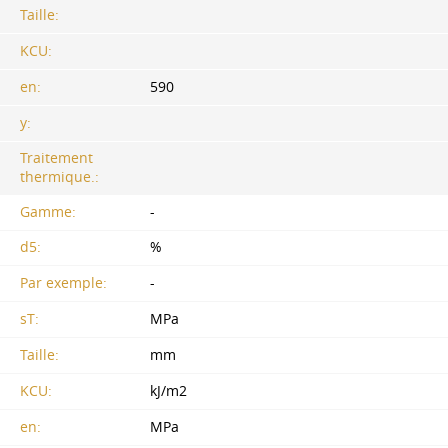
Taille:
KCU:
en:
590
y:
Traitement
thermique.:
Gamme:
-
d5:
%
Par exemple:
-
sT:
MPa
Taille:
mm
KCU:
kJ/m2
en:
MPa