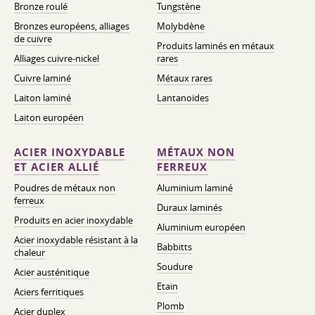
Bronze roulé
Tungstène
Bronzes européens, alliages
Molybdène
de cuivre
Produits laminés en métaux
Alliages cuivre-nickel
rares
Cuivre laminé
Métaux rares
Laiton laminé
Lantanoïdes
Laiton européen
ACIER INOXYDABLE
MÉTAUX NON
ET ACIER ALLIÉ
FERREUX
Poudres de métaux non
Aluminium laminé
ferreux
Duraux laminés
Produits en acier inoxydable
Aluminium européen
Acier inoxydable résistant à la
Babbitts
chaleur
Soudure
Acier austénitique
Etain
Aciers ferritiques
Plomb
Acier duplex