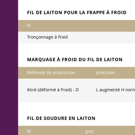
FIL DE LAITON POUR LA FRAPPE À FROID
fil
Tronçonnage à froid
MARQUAGE À FROID DU FIL DE LAITON
Méthode de production
précision
étiré (déformé à froid) - D
L augmenté H nor
FIL DE SOUDURE EN LAITON
fil
gost