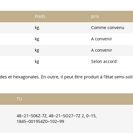
Poids
prix
kg.
Comme convenu
kg.
A convenir
kg
A convenir
kg
Selon accord
des et hexagonales. En outre, il peut être produit à l'état semi-so
TU
7
48−21−506Z-7Z, 48−21−5O27−7Z 2, 0−15,
1845−001954Z0−102−99