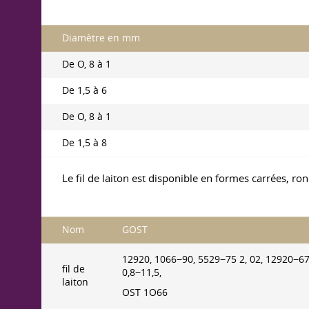
Diamètre en mm
De O, 8 à 1
De 1,5 à 6
De O, 8 à 1
De 1,5 à 8
Le fil de laiton est disponible en formes carrées, ron
Nom
GOST
12920, 1066−90, 5529−75 2, 02, 12920−6
fil de
0,8−11,5,
laiton
OST 1O66