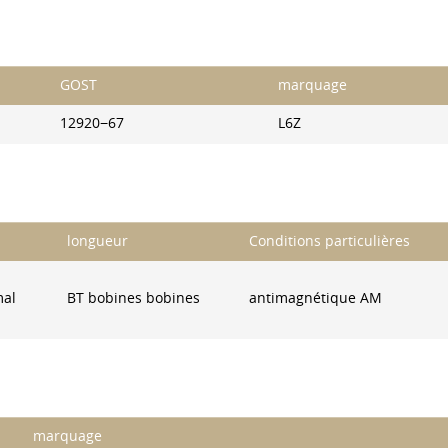
GOST
marquage
12920−67
L6Z
longueur
Conditions particulières
mal
BT bobines bobines
antimagnétique AM
marquage