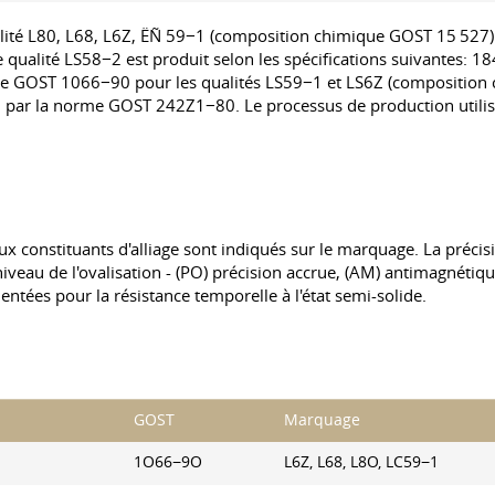
alité L80, L68, L6Z, ËÑ 59−1 (composition chimique GOST 15 527)
 de qualité LS58−2 est produit selon les spécifications suivante
me GOST 1066−90 pour les qualités LS59−1 et LS6Z (composition
gi par la norme GOST 242Z1−80. Le processus de production utilis
aux constituants d'alliage sont indiqués sur le marquage. La préci
iveau de l'ovalisation - (PO) précision accrue, (AM) antimagnétique,
entées pour la résistance temporelle à l'état semi-solide.
GOST
Marquage
1O66−9O
L6Z, L68, L8O, LC59−1