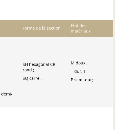
État des
Forme de la section
matériaux
M doux ;
SH hexagonal CR
rond ;
T dur; T
SQ carré ;
P semi-dur; :
e demi-