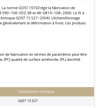
. La norme GOST 1970Zrégit la fabrication de
s: 184 590−106−05Z-98 et 48−0814−108−2000. Le fil à
 chimique GOST 15 527−2004). L'échantillonnage
e généralement la déformation à froid. Ces produits
sion de fabrication en termes de paramètres peut être
 (PC) qualité de surface améliorée, (PL) ductilité
Composition chimique
G0ST 15 527