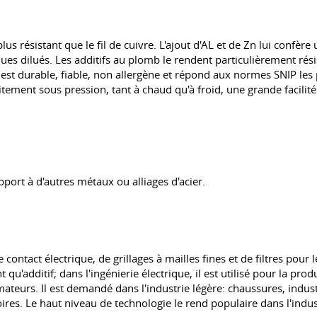
t plus résistant que le fil de cuivre. L'ajout d'AL et de Zn lui confè
 dilués. Les additifs au plomb le rendent particulièrement résistant
 est durable, fiable, non allergène et répond aux normes SNIP les p
raitement sous pression, tant à chaud qu'à froid, une grande facili
pport à d'autres métaux ou alliages d'acier.
de contact électrique, de grillages à mailles fines et de filtres pour 
u'additif; dans l'ingénierie électrique, il est utilisé pour la prod
ateurs. Il est demandé dans l'industrie légère: chaussures, indust
oires. Le haut niveau de technologie le rend populaire dans l'indus