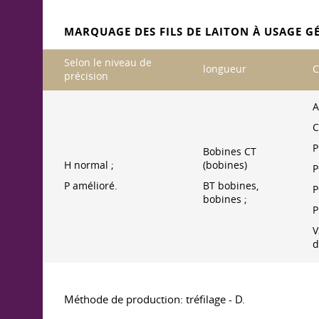
MARQUAGE DES FILS DE LAITON À USAGE G
Selon le niveau de
longueur
C
précision
A
C
P
Bobines CT
H normal ;
(bobines)
P
P amélioré.
BT bobines,
P
bobines ;
P
V
d
Méthode de production: tréfilage - D.