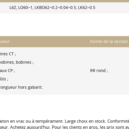
L6Z, LO60−1, LKBO62−0.2−0.04−0.5, LK62−0.5
gueur
Forme de la section
ines CT ;
bobines, bobines ;
aux CP ;
RR rond ;
ûts ;
longueur hors gabarit.
aiton en vrac ou à tempérament. Large choix en stock. Conformité 
sseur. Achetez aujourd'hui. Pour les clients en gros, les prix sont 