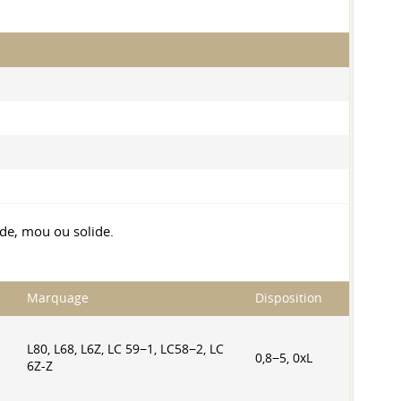
lide, mou ou solide.
Marquage
Disposition
L80, L68, L6Z, LC 59−1, LC58−2, LC
0,8−5, 0xL
6Z-Z