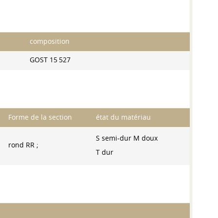
composition
GOST 15 527
Forme de la section
état du matériau
S semi-dur M doux
rond RR ;
T dur