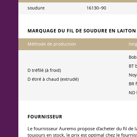
soudure
161З0−90
MARQUAGE DU FIL DE SOUDURE EN LAITON
Méthode de production
lon
Bob
BT 
D tréfilé (à froid)
Noy
D étiré à chaud (extrudé)
BR f
ND 
FOURNISSEUR
Le fournisseur Auremo propose d'acheter du fil de l
toujours en stock, le prix est optimal chez le fourni