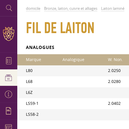
domicile
Bronze, laiton, cuivre et alliages
Laiton laminé
FIL DE LAITON
ANALOGUES
Marque
Analogique
W. Non.
L80
2.0250
L68
2.0280
L6Z
LS59-1
2.0402
LS58-2