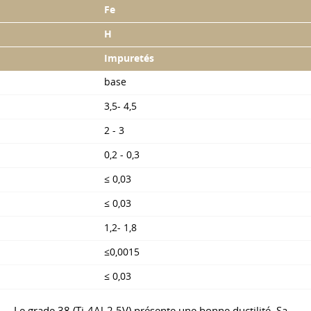
Fe
H
Impuretés
base
3,5- 4,5
2 - 3
0,2 - 0,3
≤ 0,03
≤ 0,03
1,2- 1,8
≤0,0015
≤ 0,03
Le grade 38 (Ti-4Al-2,5V) présente une bonne ductilité. Sa