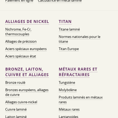
Paiement en ligne
Calculatrice en métal laminé
ALLIAGES DE NICKEL
TITAN
Nichrome, Fe-Cr,
Titane laminé
thermocouples
Normes nationales pour le
Alliages de précision
titane
Aciers spéciaux européens
Titan Europe
Aciers spéciaux état
BRONZE, LAITON,
MÉTAUX RARES ET
CUIVRE ET ALLIAGES
RÉFRACTAIRES
Bronze roulé
Tungstène
Bronzes européens, alliages
Molybdène
de cuivre
Produits laminés en métaux
Alliages cuivre-nickel
rares
Cuivre laminé
Métaux rares
Laiton laminé
Lantanoïdes