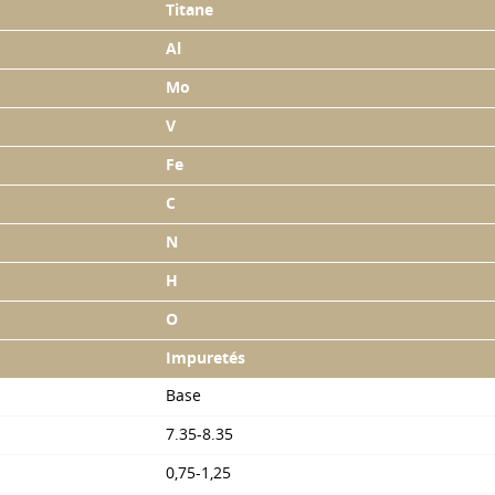
Titane
Al
Mo
V
Fe
С
N
H
О
Impuretés
Base
7.35-8.35
0,75-1,25