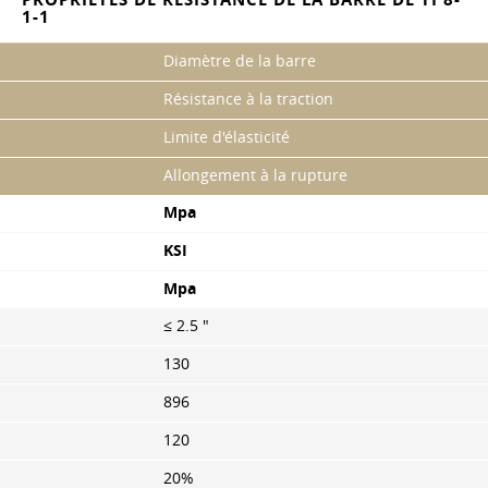
1-1
Diamètre de la barre
Résistance à la traction
Limite d'élasticité
Allongement à la rupture
Mpa
KSI
Mpa
≤ 2.5 "
130
896
120
20%