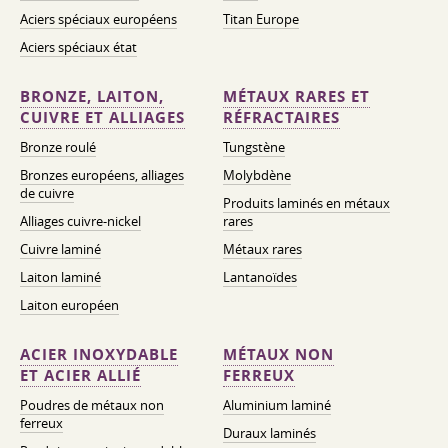
Aciers spéciaux européens
Titan Europe
Aciers spéciaux état
BRONZE, LAITON,
MÉTAUX RARES ET
CUIVRE ET ALLIAGES
RÉFRACTAIRES
Bronze roulé
Tungstène
Bronzes européens, alliages
Molybdène
de cuivre
Produits laminés en métaux
Alliages cuivre-nickel
rares
Cuivre laminé
Métaux rares
Laiton laminé
Lantanoïdes
Laiton européen
ACIER INOXYDABLE
MÉTAUX NON
ET ACIER ALLIÉ
FERREUX
Poudres de métaux non
Aluminium laminé
ferreux
Duraux laminés