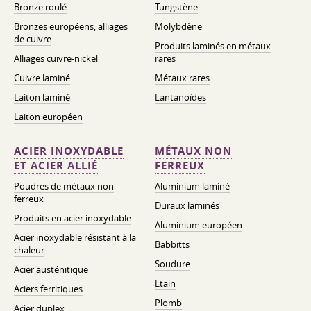
Bronze roulé
Tungstène
Bronzes européens, alliages
Molybdène
de cuivre
Produits laminés en métaux
Alliages cuivre-nickel
rares
Cuivre laminé
Métaux rares
Laiton laminé
Lantanoïdes
Laiton européen
ACIER INOXYDABLE
MÉTAUX NON
ET ACIER ALLIÉ
FERREUX
Poudres de métaux non
Aluminium laminé
ferreux
Duraux laminés
Produits en acier inoxydable
Aluminium européen
Acier inoxydable résistant à la
Babbitts
chaleur
Soudure
Acier austénitique
Etain
Aciers ferritiques
Plomb
Acier duplex