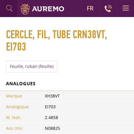
FR
CERCLE, FIL, TUBE CRN38VT,
EI703
Feuille, ruban (feuille)
ANALOGUES
Marque:
ХН38VT
Analogique:
EI703
W. Non.:
2.4858
Aisi Uns:
N08825