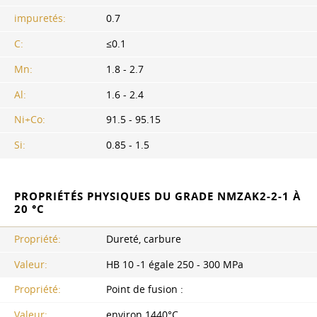
impuretés:
0.7
C:
≤0.1
Mn:
1.8 - 2.7
Al:
1.6 - 2.4
Ni+Co:
91.5 - 95.15
Si:
0.85 - 1.5
PROPRIÉTÉS PHYSIQUES DU GRADE NMZAK2-2-1 À
20 °C
Propriété:
Dureté, carbure
Valeur:
HB 10 -1 égale 250 - 300 MPa
Propriété:
Point de fusion :
Valeur:
environ 1440°C