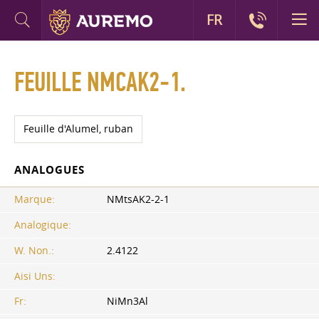
FR
FEUILLE NMCAK2-1.
Feuille d'Alumel, ruban
ANALOGUES
Marque:
NMtsAK2-2-1
Analogique:
W. Non.:
2.4122
Aisi Uns:
Fr:
NiMn3Al