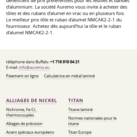
bénéficient de prix préférentiels pour les feuilles et bandes
d'aluminium. La société Auremo vous invite à acheter des
tôles et des rubans d'alumel en vrac ou en plusieurs fois.
Le meilleur prix tôle et ruban d'alumel NMCAK2-2-1 du
fournisseur. Achetez dès aujourd'hui la tôle et le ruban
d'alumel NMCAK2-2-1.
téléphone dans Buffalo:
+1 716 910 04 21
E-mail:
info@auremo.eu
Paiement en ligne
Calculatrice en métal laminé
ALLIAGES DE NICKEL
TITAN
Nichrome, Fe-Cr,
Titane laminé
thermocouples
Normes nationales pour le
Alliages de précision
titane
Aciers spéciaux européens
Titan Europe