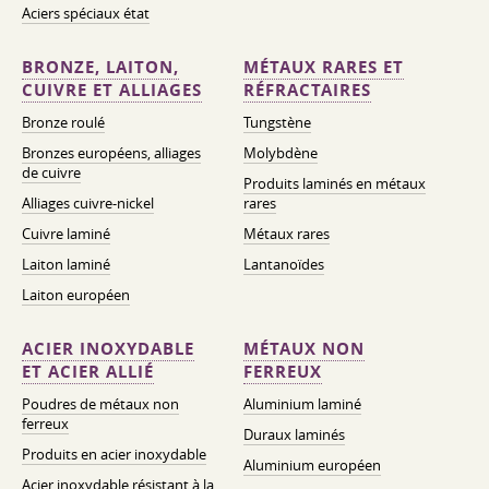
Aciers spéciaux état
BRONZE, LAITON,
MÉTAUX RARES ET
CUIVRE ET ALLIAGES
RÉFRACTAIRES
Bronze roulé
Tungstène
Bronzes européens, alliages
Molybdène
de cuivre
Produits laminés en métaux
Alliages cuivre-nickel
rares
Cuivre laminé
Métaux rares
Laiton laminé
Lantanoïdes
Laiton européen
ACIER INOXYDABLE
MÉTAUX NON
ET ACIER ALLIÉ
FERREUX
Poudres de métaux non
Aluminium laminé
ferreux
Duraux laminés
Produits en acier inoxydable
Aluminium européen
Acier inoxydable résistant à la