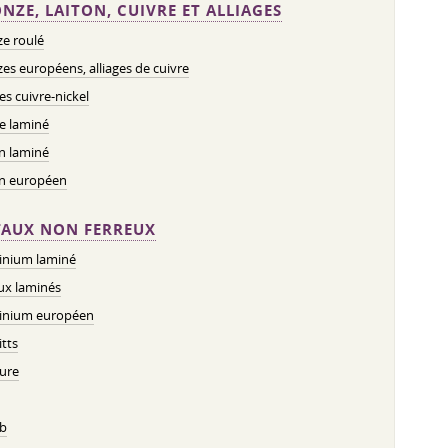
NZE, LAITON, CUIVRE ET ALLIAGES
e roulé
es européens, alliages de cuivre
ges cuivre-nickel
e laminé
n laminé
on européen
AUX NON FERREUX
inium laminé
ux laminés
inium européen
tts
ure
b