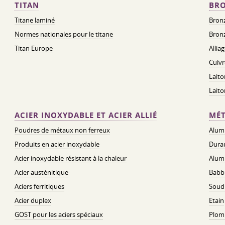
TITAN
BRO
Titane laminé
Bronz
Normes nationales pour le titane
Bronz
Titan Europe
Allia
Cuivr
Laito
Lait
ACIER INOXYDABLE ET ACIER ALLIÉ
MÉT
Poudres de métaux non ferreux
Alum
Produits en acier inoxydable
Dura
Acier inoxydable résistant à la chaleur
Alum
Acier austénitique
Babbi
Aciers ferritiques
Soud
Acier duplex
Etain
GOST pour les aciers spéciaux
Plom