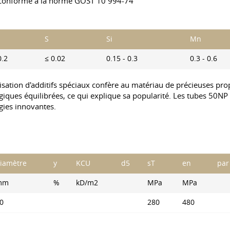
conforme à la norme
GOST 10
994-74
u
S
Si
Mn
0.2
≤ 0.02
0.15 - 0.3
0.3 - 0.6
lisation d'additifs spéciaux confère au matériau de précieuses pro
ogiques équilibrées, ce qui explique sa popularité. Les tubes 50NP
gies innovantes.
iamètre
y
KCU
d5
sT
en
par
mm
%
kD/m2
MPa
MPa
0
280
480