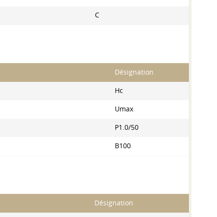
C
Désignation
Hc
Umax
P1.0/50
B100
Désignation