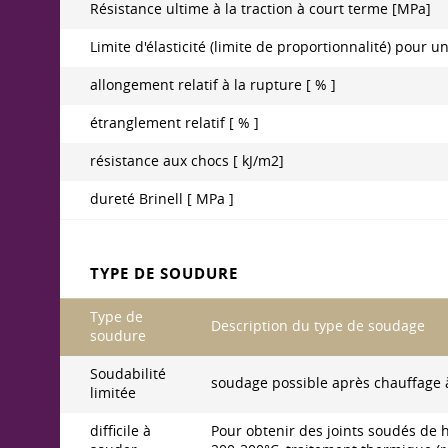
Résistance ultime à la traction à court terme [MPa]
Limite d'élasticité (limite de proportionnalité) pou
allongement relatif à la rupture [ % ]
étranglement relatif [ % ]
résistance aux chocs [ kJ/m2]
dureté Brinell [ MPa ]
TYPE DE SOUDURE
Type de
Description du type de soudage
soudure
Soudabilité
soudage possible après chauffage à
limitée
difficile à
Pour obtenir des joints soudés de h