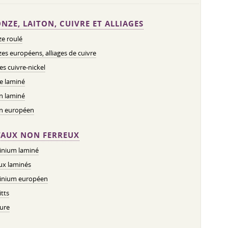
NZE, LAITON, CUIVRE ET ALLIAGES
e roulé
es européens, alliages de cuivre
ges cuivre-nickel
e laminé
n laminé
on européen
AUX NON FERREUX
inium laminé
ux laminés
inium européen
tts
ure