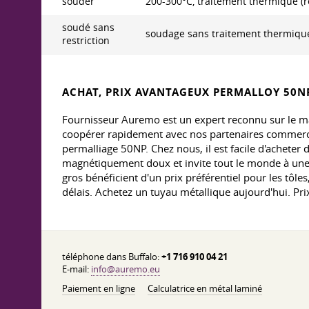
souder
200-300°C, traitement thermique (r
soudé sans
soudage sans traitement thermique
restriction
ACHAT, PRIX AVANTAGEUX PERMALLOY 50N
Fournisseur Auremo est un expert reconnu sur le m
coopérer rapidement avec nos partenaires commercia
permalliage 50NP. Chez nous, il est facile d'acheter
magnétiquement doux et invite tout le monde à une c
gros bénéficient d'un prix préférentiel pour les tôl
délais. Achetez un tuyau métallique aujourd'hui. Prix
téléphone dans Buffalo:
+1 716 910 04 21
E-mail:
info@auremo.eu
Paiement en ligne
Calculatrice en métal laminé