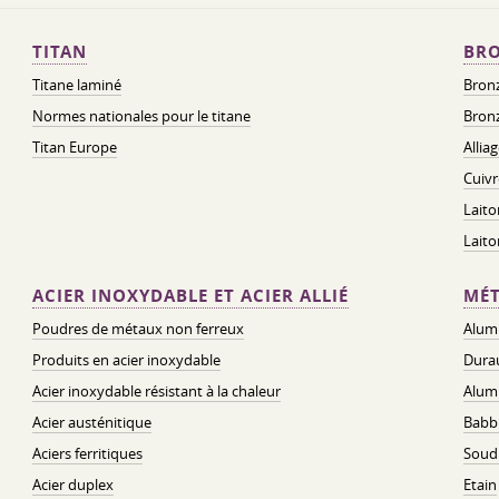
TITAN
BRO
Titane laminé
Bronz
Normes nationales pour le titane
Bronz
Titan Europe
Allia
Cuivr
Laito
Lait
ACIER INOXYDABLE ET ACIER ALLIÉ
MÉT
Poudres de métaux non ferreux
Alum
Produits en acier inoxydable
Dura
Acier inoxydable résistant à la chaleur
Alum
Acier austénitique
Babbi
Aciers ferritiques
Soud
Acier duplex
Etain