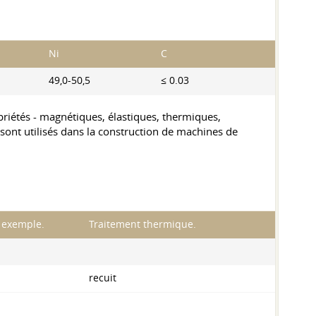
Ni
C
49,0-50,5
≤ 0.03
priétés - magnétiques, élastiques, thermiques,
 sont utilisés dans la construction de machines de
 exemple.
Traitement thermique.
recuit