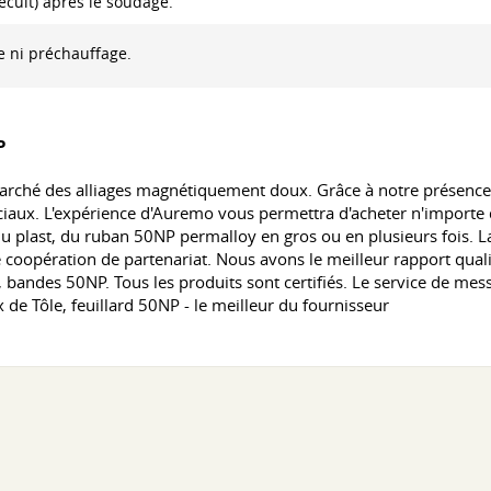
ecuit) après le soudage.
 ni préchauffage.
P
arché des alliages magnétiquement doux. Grâce à notre présenc
ux. L'expérience d'Auremo vous permettra d'acheter n'importe q
 du plast, du ruban 50NP permalloy en gros ou en plusieurs fois. L
oopération de partenariat. Nous avons le meilleur rapport qualit
es, bandes 50NP. Tous les produits sont certifiés. Le service de m
 de Tôle, feuillard 50NP - le meilleur du fournisseur