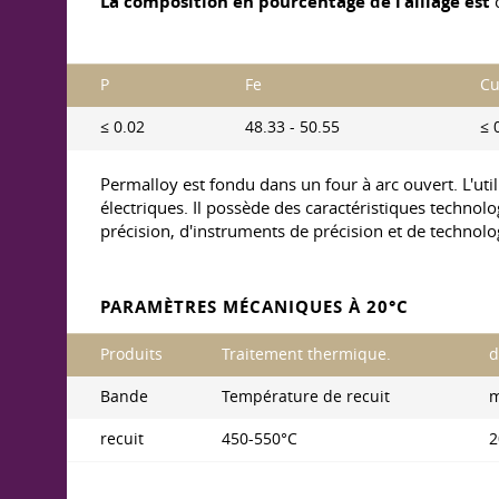
La composition en pourcentage de l'alliage est
P
Fe
C
≤ 0.02
48.33 - 50.55
≤ 
Permalloy est fondu dans un four à arc ouvert. L'uti
électriques. Il possède des caractéristiques technol
précision, d'instruments de précision et de technolo
PARAMÈTRES MÉCANIQUES À 20°C
Produits
Traitement thermique.
d
Bande
Température de recuit
recuit
450-550°С
2