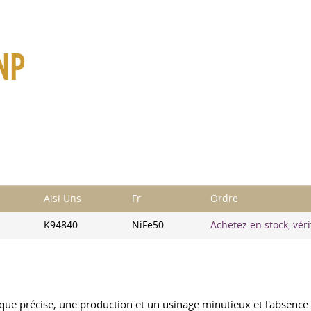
NP
Aisi Uns
Fr
Ordre
K94840
NiFe50
Achetez en stock, vérif
e précise, une production et un usinage minutieux et l'absence d'