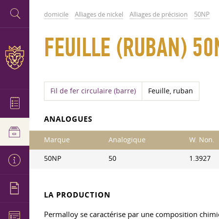
domicile
Alliages de nickel
Alliages de précision
50NP
FEUILLE (RUBAN) 50
Fil de fer circulaire (barre)
Feuille, ruban
ANALOGUES
Marque
Analogique
W. Non.
50NP
50
1.3927
LA PRODUCTION
Permalloy se caractérise par une composition chimiqu