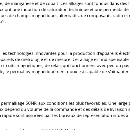
ivre, de manganèse et de cobalt. Ces alliages sont fondus dans des 
 ont une induction de saturation technique et une perméabilité m
ues de champs magnétiques alternatifs, de composants radio et é
sés.
s les technologies innovantes pour la production d'appareils électr
ppareils de métrologie et de mesure. Cet alliage est indispensable
e circuits magnétiques, de relais qui fonctionnent avec peu ou pa
ale, le permalloy magnétiquement doux est capable de s'aimanter 
 permalliage 50NP. aux conditions les plus favorables. Une large
prix dépend du volume de la commande et des délais de livraison s
son rapide sont assurées par les bureaux de représentation situés à