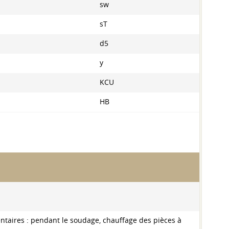
ѕw
sT
d5
y
KCU
HB
entaires : pendant le soudage, chauffage des pièces à