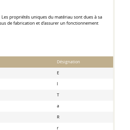
. Les propriétés uniques du matériau sont dues à sa
us de fabrication et d'assurer un fonctionnement
Désignation
E
l
T
a
R
r