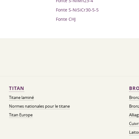
Fonte S-NiMn23-4
Fonte S-NiSiCr30-5-5
Fonte CHJ
TITAN
BRO
Titane laminé
Bronz
Normes nationales pour le titane
Bronz
Titan Europe
Allia
Cuivr
Laito