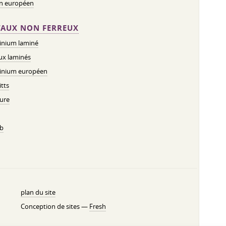
on européen
AUX NON FERREUX
inium laminé
ux laminés
inium européen
tts
ure
b
plan du site
Conception de sites —
Fresh