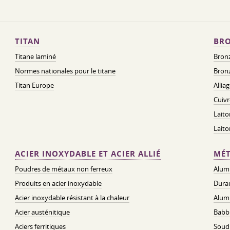
TITAN
BRO
Titane laminé
Bronz
Normes nationales pour le titane
Bronz
Titan Europe
Allia
Cuivr
Laito
Lait
ACIER INOXYDABLE ET ACIER ALLIÉ
MÉT
Poudres de métaux non ferreux
Alum
Produits en acier inoxydable
Dura
Acier inoxydable résistant à la chaleur
Alum
Acier austénitique
Babbi
Aciers ferritiques
Soud