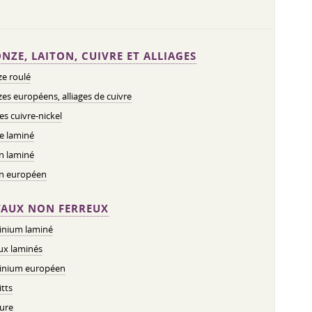
NZE, LAITON, CUIVRE ET ALLIAGES
e roulé
es européens, alliages de cuivre
ges cuivre-nickel
e laminé
n laminé
on européen
AUX NON FERREUX
inium laminé
ux laminés
inium européen
tts
ure